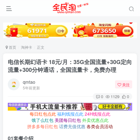
首页
淘神卡
正文
电信长期幻语卡 18元/月：35G全国流量+30G定向
流量+300分钟通话，全国流量卡，免费办理
qmtao
关注
5年前更新
0
1129
0
每日红包点此
福利线报点此
24H线报点此
饿了么红包
美团每日红包
外卖优惠点此
拼多多每日红包
话费充值优惠
各类会员活动
01
套餐介绍