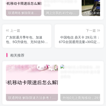
联通网络 解除限速方法参考！畅享、畅玩、老白干等及其它地区自测了
网上分享的 41个vip解析接口 有需要的拿去~ 免费看全网VIP会员视频
上一篇
下一篇
广东联通月季年包、加速
中国电信 鼎天卡 29元/月：
包、5G升级包、充50送50&
67G全国通用流量+30G定向
充100送100、0元语音/流量
流量 全国流量卡 京东上门激
等
活
相关推荐
联通网络 解除限速方法参考！畅享、畅玩、老白干等及其它地区自测了
外地0元上青海