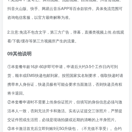
抖音火山版、快手、网易云音乐APP等百余款软件。具体免流范围可
咨询电信客服，以官方最终解释为准。
2.注意:免流不包含文字，第三方广告，弹幕，直播类视频上传,在线观
看/下载/缓存等第三方视频所产生的流量。
09
其他说明
①本套餐年龄16岁-60岁即可申请，申请后大约3-5个工作日内可到
货，顺丰或EMS快递包邮到家。按照国家实名制要求，领取快递时请
携带本人身份证，快递员极有可能会要求当面激活，否则快递员有权
将卡退回。
②本套餐申请时不需要上传身份证照片，但填写的身份信息必须与激
活本人一致，否则无法开卡和激活。实名认证提交三张照片，严禁提
交证件照或生活照，必须是现场拍摄或近期的清晰的上半身照片。
③本卡激活首充后立即到账9元5G升级包，（不充值不享受）。合约