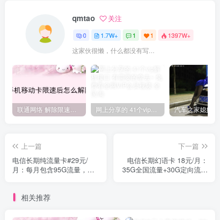
qmtao
关注
0
1.7W+
1
1
1397W+
这家伙很懒，什么都没有写...
联通网络 解除限速方法参考！畅享、畅玩、老白干等及其它地区自测了
网上分享的 41个vip解析接口 有需要的拿去~ 免费看全网VIP会员视频
上一篇
下一篇
电信长期纯流量卡#29元/
电信长期幻语卡 18元/月：
月：每月包含95G流量，无
35G全国流量+30G定向流量
需返费无套路无需参加活动
+300分钟通话，全国流量
卡，免费办理
相关推荐