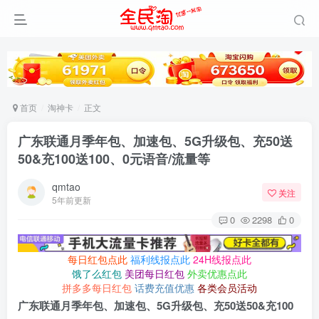
首页
淘神卡
正文
广东联通月季年包、加速包、5G升级包、充50送
50&充100送100、0元语音/流量等
qmtao
关注
5年前更新
0
2298
0
每日红包点此
福利线报点此
24H线报点此
饿了么红包
美团每日红包
外卖优惠点此
拼多多每日红包
话费充值优惠
各类会员活动
广东联通月季年包、加速包、5G升级包、充50送50&充100