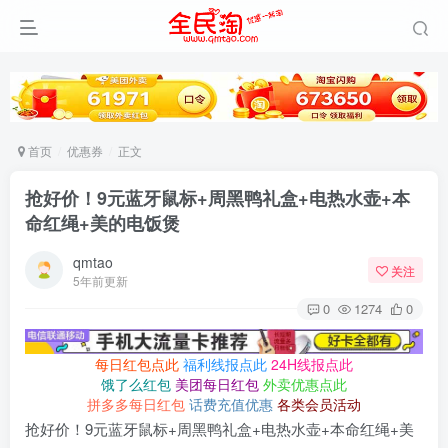
首页
优惠券
正文
抢好价！9元蓝牙鼠标+周黑鸭礼盒+电热水壶+本
命红绳+美的电饭煲
qmtao
关注
5年前更新
0
1274
0
每日红包点此
福利线报点此
24H线报点此
饿了么红包
美团每日红包
外卖优惠点此
拼多多每日红包
话费充值优惠
各类会员活动
抢好价！9元蓝牙鼠标+周黑鸭礼盒+电热水壶+本命红绳+美