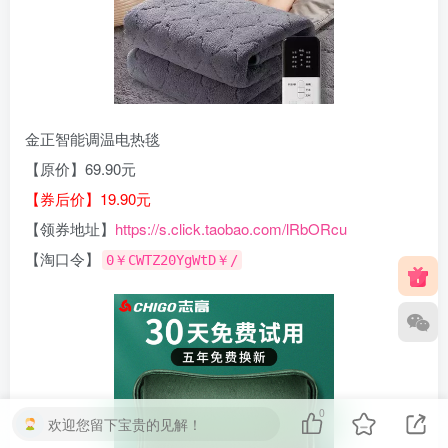
金正智能调温电热毯
【原价】69.90元
【券后价】19.90元
【领券地址】
https://s.click.taobao.com/lRbORcu
【淘口令】
0￥CWTZ20YgWtD￥/
0
欢迎您留下宝贵的见解！