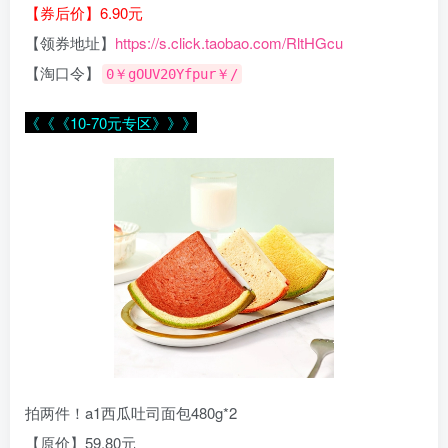
【券后价】6.90元
【领券地址】
https://s.click.taobao.com/RltHGcu
【淘口令】
0￥gOUV20Yfpur￥/
《《《10-70元专区》》》
拍两件！a1西瓜吐司面包480g*2
【原价】59.80元