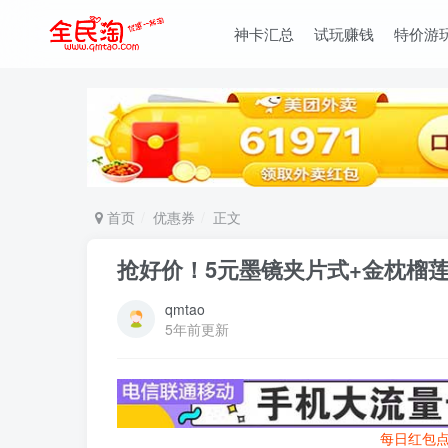
神卡汇总
试玩赚钱
特价游
首页
优惠券
正文
抢好价！5元墨镜夹片式+金枕榴莲
qmtao
5年前更新
每日红包