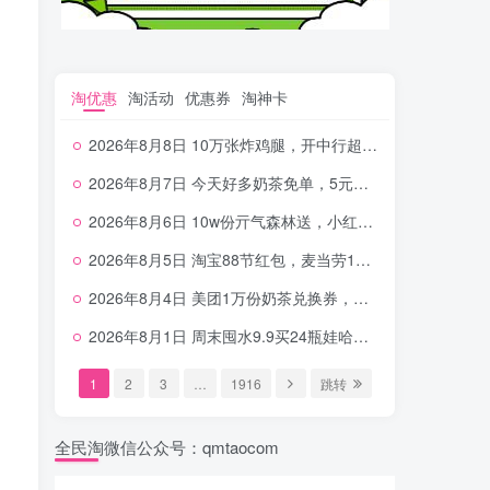
淘优惠
淘活动
优惠券
淘神卡
2026年8月8日 10万张炸鸡腿，开中行超给利，美团奶茶0.01，加油券，千问1.8~18.8体验金等
2026年8月7日 今天好多奶茶免单，5元农行省钱卡，京东抢0.01沪上，邮储5.88元等
2026年8月6日 10w份亓气森林送，小红书12元无门槛，中行电费30-10，0元柠檬水+0撸汉堡等
2026年8月5日 淘宝88节红包，麦当劳150万份柠檬水，三万份瑞幸免单，霸王9万份0.01券等
2026年8月4日 美团1万份奶茶兑换券，农行5E卡，中行支付超给利，美团领18个冰激凌，小米每天领2-6元等等
2026年8月1日 周末囤水9.9买24瓶娃哈哈，建行100元京东券，移动5元话费，麦当劳甜筒，交行立减金等
1
2
3
…
1916
跳转
全民淘微信公众号：qmtaocom