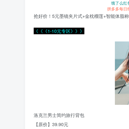
饿了么红
拼多多每日
抢好价！5元墨镜夹片式+金枕榴莲+智能体脂称
《《《1-10元专区》》》
洛克兰男士简约旅行背包
【原价】39.90元