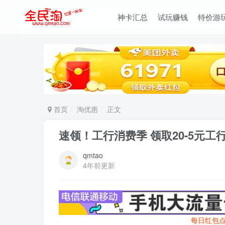
神卡汇总
试玩赚钱
特价游
首页
淘优惠
正文
速领！工行消费季 领取20-5元工
qmtao
4年前更新
每日红包