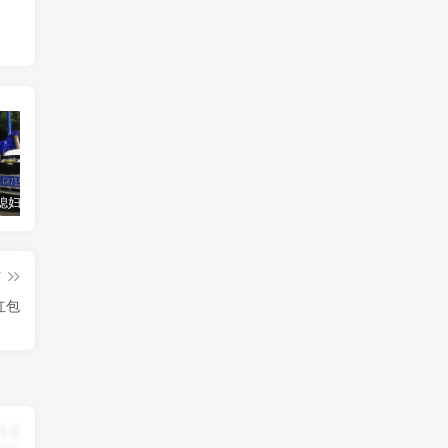
汽车之家媳妇当车模，四年大汇总，500多张媳妇图
优惠寄快递最高便宜一半多！白鸽惠递
GOG平台限时免费领取BUTCHER（屠夫）
篇
红包