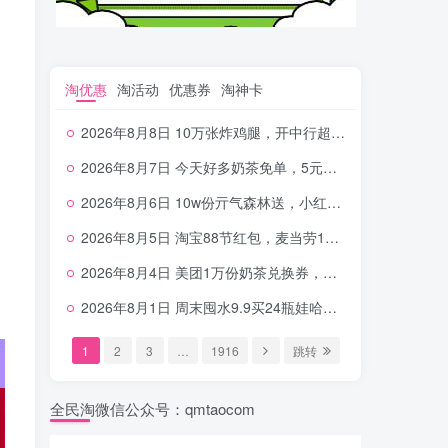
淘优惠
淘活动
优惠券
淘神卡
2026年8月8日 10万张炸鸡腿，开中行超给利，美团奶茶0.01，加油券，千问1.8~18.8体验金等
2026年8月7日 今天好多奶茶免单，5元农行省钱卡，京东抢0.01沪上，邮储5.88元等
2026年8月6日 10w份亓气森林送，小红书12元无门槛，中行电费30-10，0元柠檬水+0撸汉堡等
2026年8月5日 淘宝88节红包，麦当劳150万份柠檬水，三万份瑞幸免单，霸王9万份0.01券等
2026年8月4日 美团1万份奶茶兑换券，农行5E卡，中行支付超给利，美团领18个冰激凌，小米每天领2-6元等等
2026年8月1日 周末囤水9.9买24瓶娃哈哈，建行100元京东券，移动5元话费，麦当劳甜筒，交行立减金等
1
2
3
…
1916
跳转
全民淘微信公众号：qmtaocom