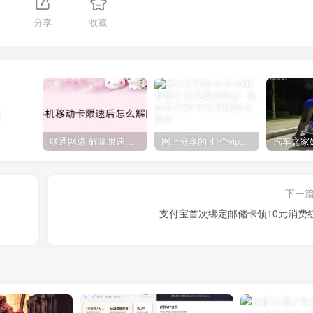
分享
收藏
联通网络 解除限速方法参考！畅享、畅玩、老白干等及其它地区自测了
网上分享的 41个vip解析接口 有需要的拿去~ 免费看全网VIP会员视频
下一
支付宝首次绑定邮储卡领10元消费