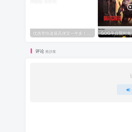
优惠寄快递最高便宜一半多！白鸽惠递
评论
抢沙发