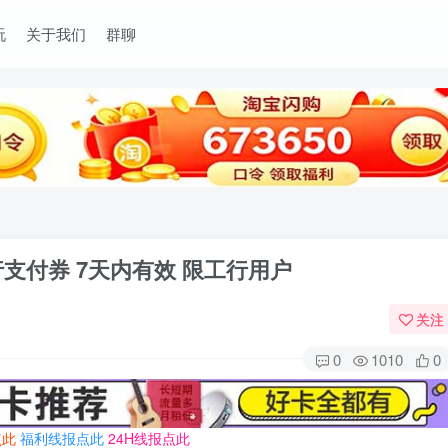
玩
关于我们
群聊
行支付券 7天内有效 限工行用户
关注
0
1010
0
点此
福利线报点此
24H线报点此