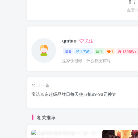
点赞
0
qmtao
关注
0
1.7W+
1
1
1396W+
这家伙很懒，什么都没有写...
上一篇
宝洁京东超级品牌日每天整点抢99-98元神券
相关推荐