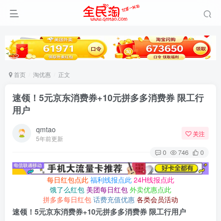
首页
淘优惠
正文
速领！5元京东消费券+10元拼多多消费券 限工行
用户
qmtao
关注
5年前更新
0
746
0
每日红包点此
福利线报点此
24H线报点此
饿了么红包
美团每日红包
外卖优惠点此
拼多多每日红包
话费充值优惠
各类会员活动
速领！5元京东消费券+10元拼多多消费券 限工行用户