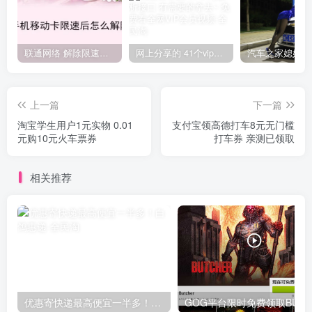
联通网络 解除限速方法参考！畅享、畅玩、老白干等及其它地区自测了
网上分享的 41个vip解析接口 有需要的拿去~ 免费看全网VIP会员视频
上一篇
下一篇
淘宝学生用户1元实物 0.01
支付宝领高德打车8元无门槛
元购10元火车票券
打车券 亲测已领取
相关推荐
优惠寄快递最高便宜一半多！白鸽惠递
G