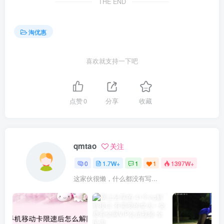
THE END
淘优惠
喜欢就支持一下吧
点赞
0
分享
收藏
qmtao
关注
0
1.7W+
1
1
1397W+
这家伙很懒，什么都没有写...