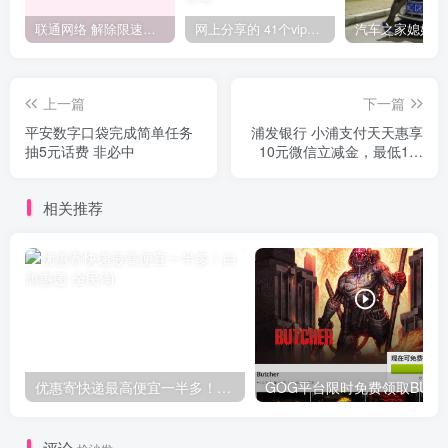
联通网络 解除限速方法参考！畅享、畅玩、老白干等及其它地区自测了
网上分享的 41个vip解析接口 有需要的拿去~ 免费看全网VIP会员视频
上一篇
下一篇
平安数字口袋完成简单任务
浦发银行 小浦支付天天惠享
抽5元话费 非必中
10元微信立减金，最低1分
购
相关推荐
优惠寄快递最高便宜一半多！白鸽惠递
G
评论