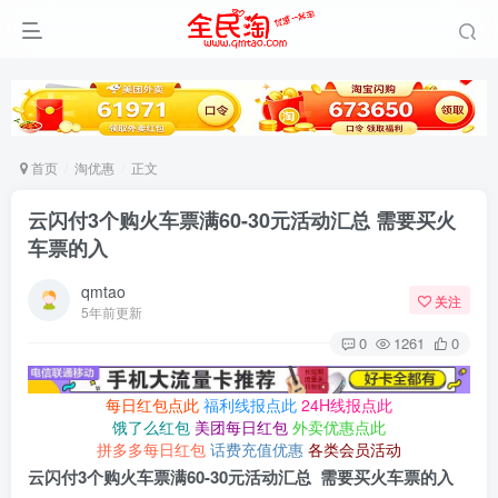
首页
淘优惠
正文
云闪付3个购火车票满60-30元活动汇总 需要买火
车票的入
qmtao
关注
5年前更新
0
1261
0
每日红包点此
福利线报点此
24H线报点此
饿了么红包
美团每日红包
外卖优惠点此
拼多多每日红包
话费充值优惠
各类会员活动
云闪付3个购火车票满60-30元活动汇总 需要买火车票的入