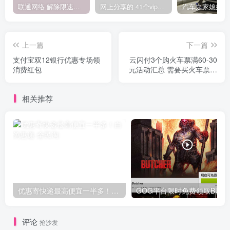
联通网络 解除限速方法参考！畅享、畅玩、老白干等及其它地区自测了
网上分享的 41个vip解析接口 有需要的拿去~ 免费看全网VIP会员视频
上一篇
下一篇
支付宝双12银行优惠专场领
云闪付3个购火车票满60-30
消费红包
元活动汇总 需要买火车票的
入
相关推荐
优惠寄快递最高便宜一半多！白鸽惠递
G
评论
抢沙发