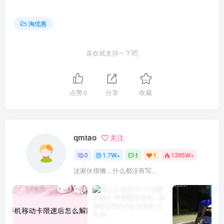
淘优惠
喜欢就支持一下吧
点赞
0
分享
收藏
qmtao
关注
0
1.7W+
1
1
1395W+
这家伙很懒，什么都没有写...