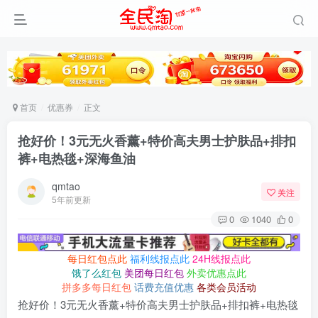
首页
优惠券
正文
抢好价！3元无火香薰+特价高夫男士护肤品+排扣
裤+电热毯+深海鱼油
qmtao
关注
5年前更新
0
1040
0
每日红包点此
福利线报点此
24H线报点此
饿了么红包
美团每日红包
外卖优惠点此
拼多多每日红包
话费充值优惠
各类会员活动
抢好价！3元无火香薰+特价高夫男士护肤品+排扣裤+电热毯