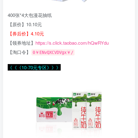
400张*4大包漫花抽纸
【原价】10.10元
【券后价】4.10元
【领券地址】
https://s.click.taobao.com/hQwRYdu
【淘口令】
0￥ENvQXCVDVgx￥/
《《《10-70元专区》》》