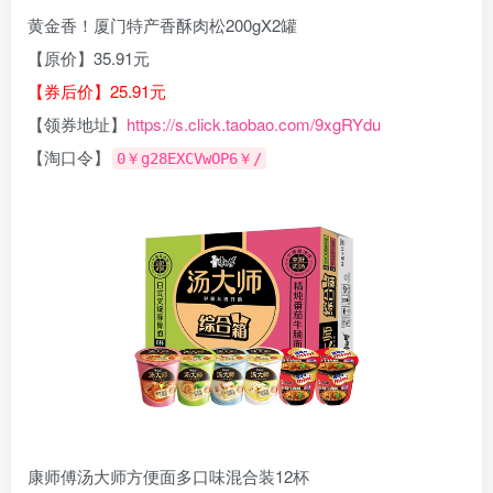
黄金香！厦门特产香酥肉松200gX2罐
【原价】35.91元
【券后价】25.91元
【领券地址】
https://s.click.taobao.com/9xgRYdu
【淘口令】
0￥g28EXCVwOP6￥/
康师傅汤大师方便面多口味混合装12杯