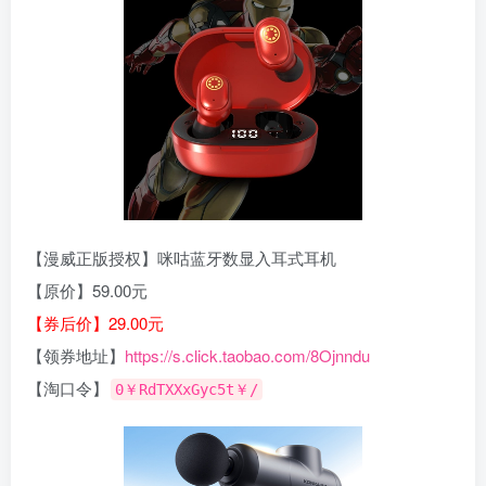
【漫威正版授权】咪咕蓝牙数显入耳式耳机
【原价】59.00元
【券后价】29.00元
【领券地址】
https://s.click.taobao.com/8Ojnndu
【淘口令】
0￥RdTXXxGyc5t￥/