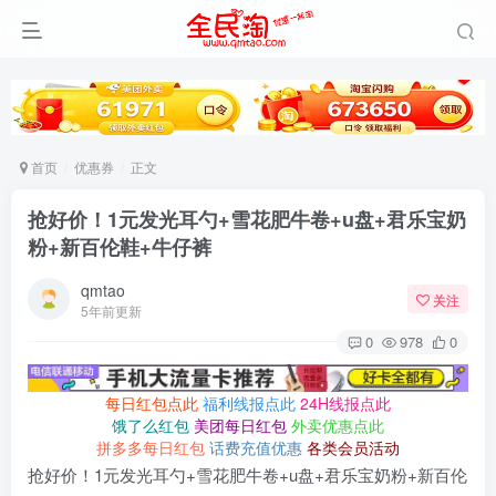
首页
优惠券
正文
抢好价！1元发光耳勺+雪花肥牛卷+u盘+君乐宝奶
粉+新百伦鞋+牛仔裤
qmtao
关注
5年前更新
0
978
0
每日红包点此
福利线报点此
24H线报点此
饿了么红包
美团每日红包
外卖优惠点此
拼多多每日红包
话费充值优惠
各类会员活动
抢好价！1元发光耳勺+雪花肥牛卷+u盘+君乐宝奶粉+新百伦