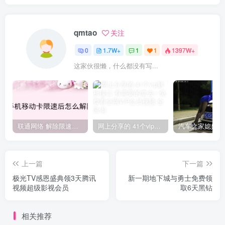
qmtao
关注
0
1.7W+
1
1
1397W+
这家伙很懒，什么都没有写...
联通网络 解除限速方法参考！畅享、畅玩、老白干等及其它地区自测了
网上分享的 41个vip解析接口 有需要的拿去~ 免费看全网VIP会员视频
上一篇
下一篇
极光TV感恩盛典领3天腾讯
新一期地下城与勇士免费领
视频超级影视会员
取6天黑钻
相关推荐