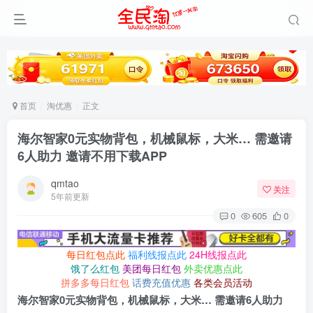
首页
淘优惠
正文
海尔智家0元实物背包，机械鼠标，大米… 需邀请
6人助力 邀请不用下载APP
qmtao
关注
5年前更新
0
605
0
每日红包点此
福利线报点此
24H线报点此
饿了么红包
美团每日红包
外卖优惠点此
拼多多每日红包
话费充值优惠
各类会员活动
海尔智家0元实物背包，机械鼠标，大米… 需邀请6人助力