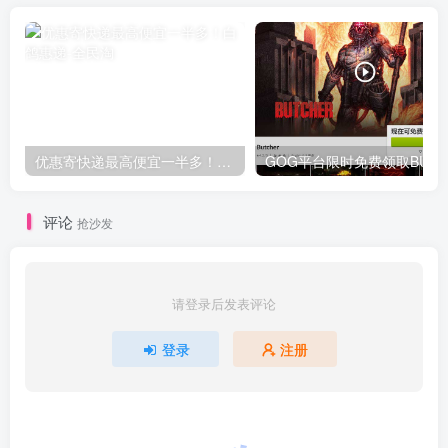
优惠寄快递最高便宜一半多！白鸽惠递
G
评论
抢沙发
请登录后发表评论
登录
注册