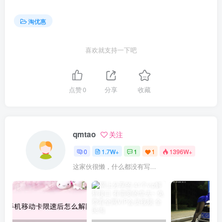
淘优惠
喜欢就支持一下吧
点赞
0
分享
收藏
qmtao
关注
0
1.7W+
1
1
1396W+
这家伙很懒，什么都没有写...