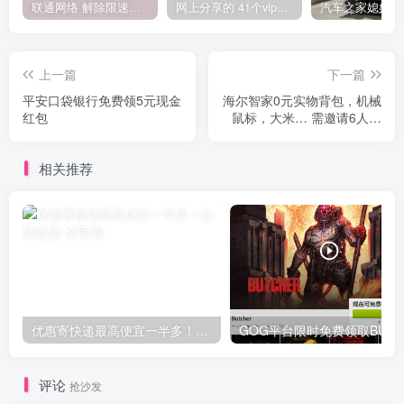
联通网络 解除限速方法参考！畅享、畅玩、老白干等及其它地区自测了
网上分享的 41个vip解析接口 有需要的拿去~ 免费看全网VIP会员视频
上一篇
下一篇
平安口袋银行免费领5元现金
海尔智家0元实物背包，机械
红包
鼠标，大米… 需邀请6人助
力 邀请不用下载APP
相关推荐
优惠寄快递最高便宜一半多！白鸽惠递
G
评论
抢沙发