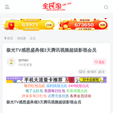
首页
淘优惠
正文
极光TV感恩盛典领3天腾讯视频超级影视会员
qmtao
关注
5年前更新
0
531
0
每日红包点此
福利线报点此
24H线报点此
饿了么红包
美团每日红包
外卖优惠点此
拼多多每日红包
话费充值优惠
各类会员活动
极光TV感恩盛典领3天腾讯视频超级影视会员