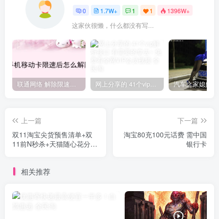
0
1.7W+
1
1
1396W+
这家伙很懒，什么都没有写...
联通网络 解除限速方法参考！畅享、畅玩、老白干等及其它地区自测了
网上分享的 41个vip解析接口 有需要的拿去~ 免费看全网VIP会员视频
上一篇
下一篇
双11淘宝尖货预售清单+双
淘宝80充100元话费 需中国
11前N秒杀+天猫随心花分期
银行卡
免息
相关推荐