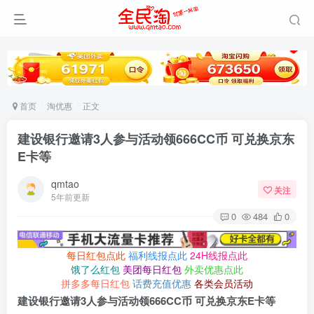
首页
淘优惠
正文
建设银行邀请3人参与活动领666CC币 可兑换京东
E卡等
qmtao
关注
5年前更新
0
484
0
每日红包点此
福利线报点此
24H线报点此
饿了么红包
美团每日红包
外卖优惠点此
拼多多每日红包
话费充值优惠
各类会员活动
建设银行邀请3人参与活动领666CC币 可兑换京东E卡等