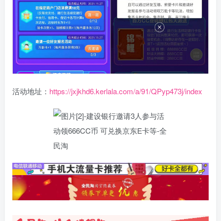
活动地址：
https://jxjkhd6.kerlala.com/a/91/QPyp473j/index