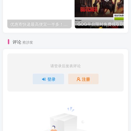
优惠寄快递最高便宜一半多！白鸽惠递
G
评论
抢沙发
请登录后发表评论
登录
注册