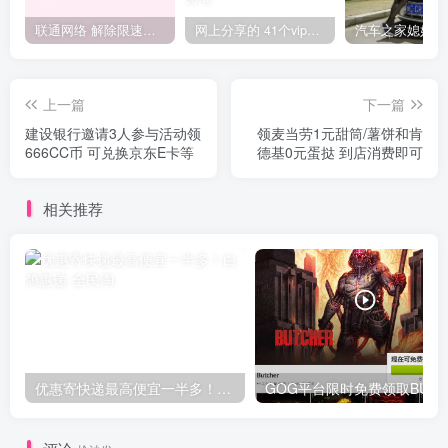
联通网络 解除限速方法参考！畅享、畅玩、老白干等及其它地区自测了
网上分享的 41个vip解析接口 有需要的拿去~ 免费看全网VIP会员视频
上一篇
下一篇
建设银行邀请3人参与活动领
领麦当劳1元甜筒/薯饼和肯
666CC币 可兑换京东E卡等
德基0元蛋挞 到店消费即可
相关推荐
优惠寄快递最高便宜一半多！白鸽惠递
G