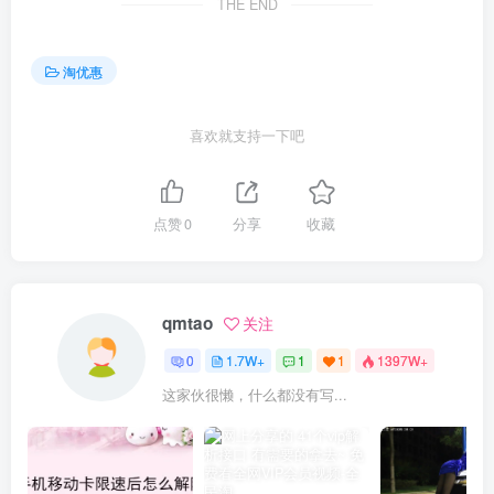
THE END
淘优惠
喜欢就支持一下吧
点赞
0
分享
收藏
qmtao
关注
0
1.7W+
1
1
1397W+
这家伙很懒，什么都没有写...