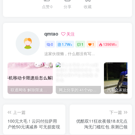
点赞
0
分享
收藏
qmtao
关注
0
1.7W+
1
1
1396W+
这家伙很懒，什么都没有写...
联通网络 解除限速方法参考！畅享、畅玩、老白干等及其它地区自测了
网上分享的 41个vip解析接口 有需要的拿去~ 免费看全网VIP会员视频
上一篇
下一篇
100元大毛！云闪付拉萨用
优酷双11狂欢夜领18.8元点
户抢50元满减券 可无损套现
淘无门槛红包 亲测已领