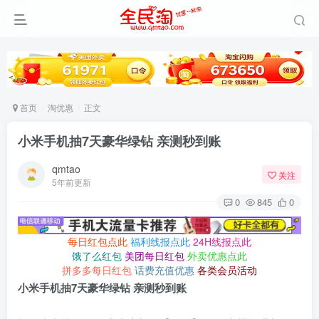
首页
淘优惠
正文
小米手机抽7天豪华绿钻 亲测秒到账
qmtao
关注
5年前更新
0
845
0
每日红包点此
福利线报点此
24H线报点此
饿了么红包
美团每日红包
外卖优惠点此
拼多多每日红包
话费充值优惠
各类会员活动
小米手机抽7天豪华绿钻 亲测秒到账