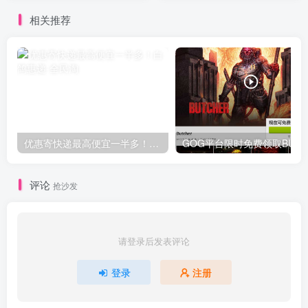
相关推荐
优惠寄快递最高便宜一半多！白鸽惠递
G
评论
抢沙发
请登录后发表评论
登录
注册