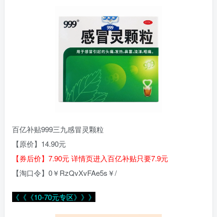
百亿补贴999三九感冒灵颗粒
【原价】14.90元
【券后价】7.90元 详情页进入百亿补贴只要7.9元
【淘口令】0￥RzQvXvFAe5s￥/
《《《10-70元专区》》》