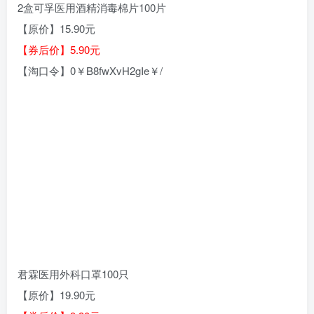
2盒可孚医用酒精消毒棉片100片
【原价】15.90元
【券后价】5.90元
【淘口令】0￥B8fwXvH2gIe￥/
君霖医用外科口罩100只
【原价】19.90元