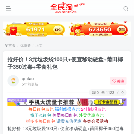
首页
优惠券
正文
抢好价！3元垃圾袋100只+便宜移动硬盘+莆田椰
子350过毒+零食礼包
qmtao
关注
5年前更新
0
1123
0
每日红包点此
福利线报点此
24H线报点此
饿了么红包
美团每日红包
外卖优惠点此
拼多多每日红包
话费充值优惠
各类会员活动
抢好价！3元垃圾袋100只+便宜移动硬盘+莆田椰子350过毒