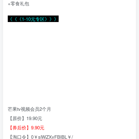
+零食礼包
《《《1-10元专区》》》
芒果tv视频会员2个月
【原价】19.90元
【券后价】9.90元
【淘口令】0￥slWZXvFBIBL￥/