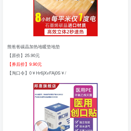
熊爸爸碳晶加热地暖垫地垫
【原价】25.90元
【券后价】9.90元
【淘口令】0￥Hr6jXvFAj0S￥/