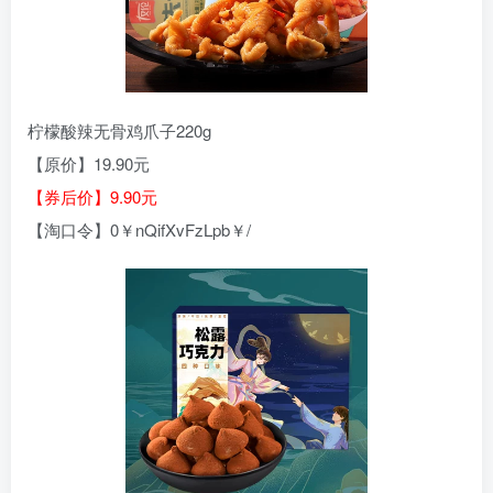
柠檬酸辣无骨鸡爪子220g
【原价】19.90元
【券后价】9.90元
【淘口令】0￥nQifXvFzLpb￥/