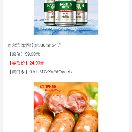
哈尔滨啤酒醇爽330ml*24听
【原价】59.90元
【券后价】24.90元
【淘口令】0￥UM7zXvFAOye￥/