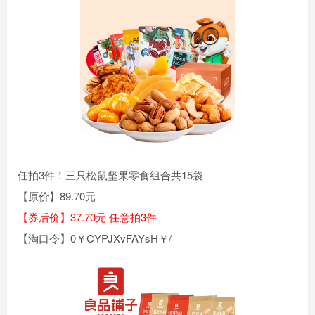
任拍3件！三只松鼠坚果零食组合共15袋
【原价】89.70元
【券后价】37.70元 任意拍3件
【淘口令】0￥CYPJXvFAYsH￥/