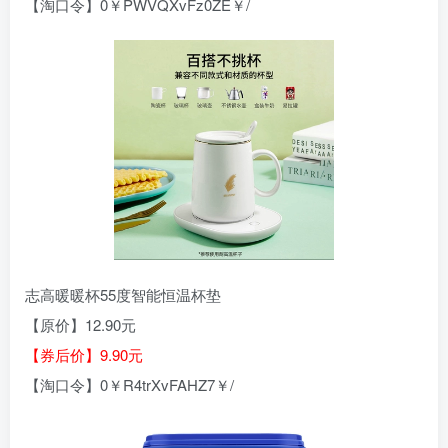
【淘口令】0￥PWVQXvFz0ZE￥/
志高暖暖杯55度智能恒温杯垫
【原价】12.90元
【券后价】9.90元
【淘口令】0￥R4trXvFAHZ7￥/