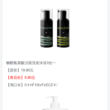
畅醒氨基酸洁面洗发沐浴3合一
【原价】19.90元
【券后价】5.90元
【淘口令】0￥hF1lXvFzEC2￥/