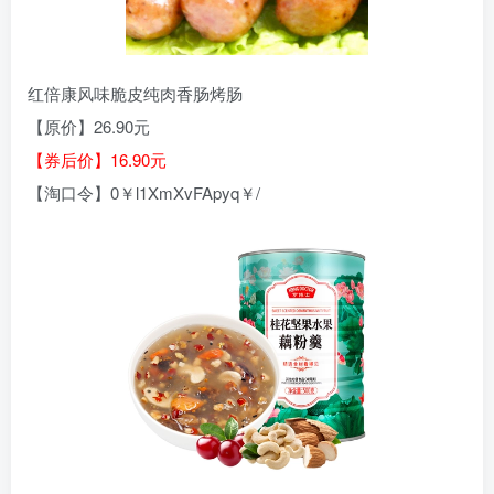
红倍康风味脆皮纯肉香肠烤肠
【原价】26.90元
【券后价】16.90元
【淘口令】0￥l1XmXvFApyq￥/