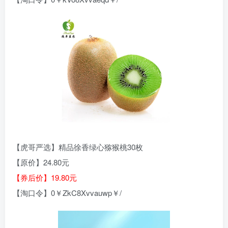
【虎哥严选】精品徐香绿心猕猴桃30枚
【原价】24.80元
【券后价】19.80元
【淘口令】0￥ZkC8Xvvauwp￥/