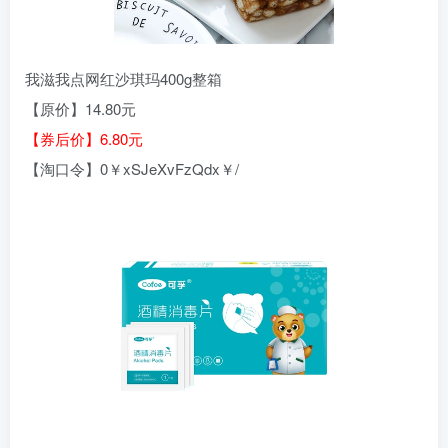
我滋我点网红沙琪玛400g整箱
【原价】14.80元
【券后价】6.80元
【淘口令】0￥xSJeXvFzQdx￥/