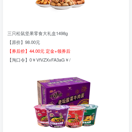
三只松鼠坚果零食大礼盒1498g
【原价】98.00元
【券后价】44.00元 定金+领券后
【淘口令】0￥VfVZXvFA3aG￥/