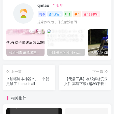
qmtao
关注
0
1.7W+
1
1
1398W+
这家伙很懒，什么都没有写...
联通网络 解除限速方法参考！畅享、畅玩、老白干等及其它地区自测了
网上分享的 41个vip解析接口 有需要的拿去~ 免费看全网VIP会员视频
上一篇
下一篇
￥油猴脚本神器￥。一个就
【无需工具】在线解析度云
足够了！one is all
文件 高速下载+超2G下载！
相关推荐