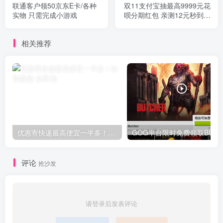
联通客户领50京东E卡/各种
双11支付宝抽最高9999元花
实物 只需完成小游戏
呗分期红包 亲测12元秒到卡
包
相关推荐
优惠寄快递最高便宜一半多！白鸽惠递
G
评论
抢沙发
请登录后发表评论