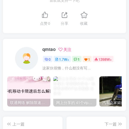
喜欢就支持一下吧
点赞
0
分享
收藏
qmtao
关注
0
1.7W+
1
1
1398W+
这家伙很懒，什么都没有写...
联通网络 解除限速方法参考！畅享、畅玩、老白干等及其它地区自测了
网上分享的 41个vip解析接口 有需要的拿去~ 免费看全网VIP会员视频
上一篇
下一篇