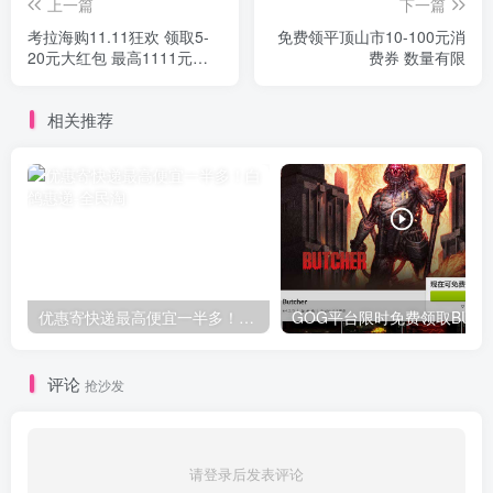
上一篇
下一篇
考拉海购11.11狂欢 领取5-
免费领平顶山市10-100元消
20元大红包 最高1111元红
费券 数量有限
包
相关推荐
优惠寄快递最高便宜一半多！白鸽惠递
G
评论
抢沙发
请登录后发表评论