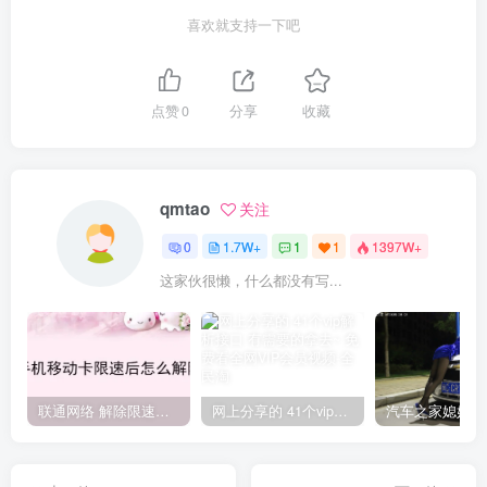
喜欢就支持一下吧
点赞
0
分享
收藏
qmtao
关注
0
1.7W+
1
1
1397W+
这家伙很懒，什么都没有写...
联通网络 解除限速方法参考！畅享、畅玩、老白干等及其它地区自测了
网上分享的 41个vip解析接口 有需要的拿去~ 免费看全网VIP会员视频