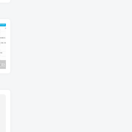
助力平台互帮互助，发布任务完成任务，做任务赚赚钱
多多团长（多多进宝）拼多多出新规了，所有比价订单佣金都为0