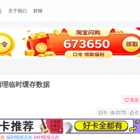
玩
关于我们
群聊
清理临时缓存数据
关注
0
2173
0
点此
福利线报点此
24H线报点此