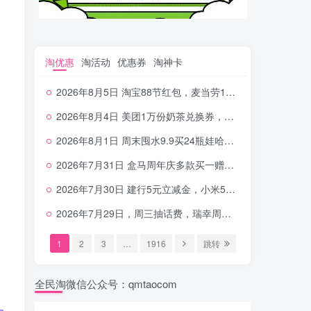
淘优惠
淘活动
优惠券
淘神卡
2026年8月5日 淘宝88节红包，麦当劳150万份柠檬水，三万份瑞幸免单，霸王9万份0.01券等
2026年8月4日 美团1万份奶茶兑换券，农行5E卡，中行支付超给利，美团领18个冰激凌，小米每天领2-6元等等
2026年8月1日 周末囤水9.9买24瓶娃哈哈，建行100元京东券，移动5元话费，麦当劳甜筒，交行立减金等
2026年7月31日 盒马周年庆多款买一赠一，饿了么拆红包，建行30立减金，农行领10元刷卡金等
2026年7月30日 建行5元立减金，小米5元，抢2500份爷爷不泡茶，闪购20-20，3元吃瑞幸咖啡等
2026年7月29日，周三抽话费，瑞幸周三免单，4.9元瑞幸咖啡，蜜雪兑换券，工行5元立减金等
1
2
3
…
1916
跳转
全民淘微信公众号：qmtaocom