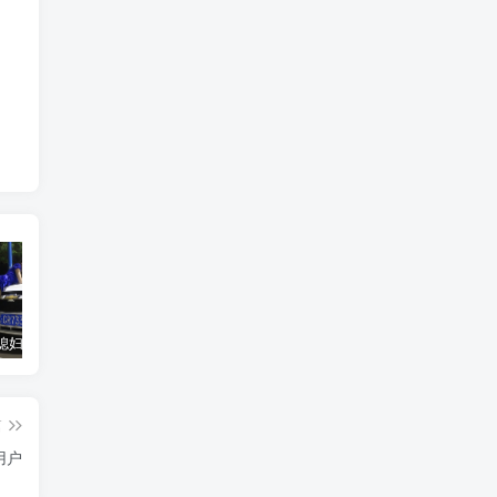
汽车之家媳妇当车模，四年大汇总，500多张媳妇图
优惠寄快递最高便宜一半多！白鸽惠递
GOG平台限时免费领取BUTCHER（屠夫）
篇
用户