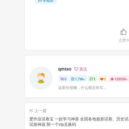
学知识
点赞
0
qmtao
关注
0
1.7W+
1
1
1395W+
这家伙很懒，什么都没有写...
上一篇
爱作业试卷宝 一款学习神器 全国各地最新试卷、历史试
试卷神器 附一个vip兑换码