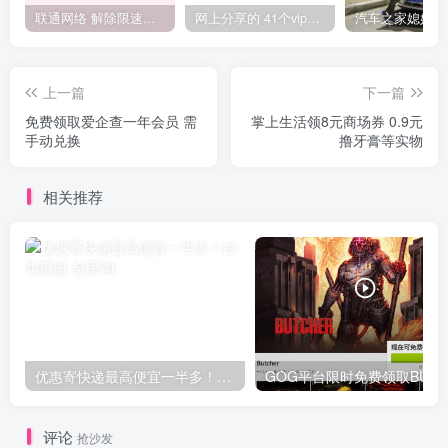
联通网络 解除限速方法参考！畅享、畅玩、老白干等及其它地区自测了
网上分享的 41个vip解析接口 有需要的拿去~ 免费看全网VIP会员视频
上一篇
下一篇
免费领取爱企查一年会员 需
掌上生活领8元商场券 0.9元
手动兑换
撸牙膏等实物
相关推荐
优惠寄快递最高便宜一半多！白鸽惠递
G
评论
抢沙发