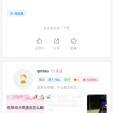
淘优惠
喜欢就支持一下吧
点赞
0
分享
收藏
qmtao
关注
0
1.7W+
1
1
1398W+
这家伙很懒，什么都没有写...