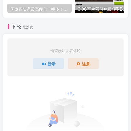
优惠寄快递最高便宜一半多！白鸽惠递
G
评论
抢沙发
请登录后发表评论
登录
注册