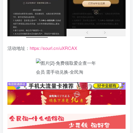
活动地址：
https://sourl.cn/uXRCAX