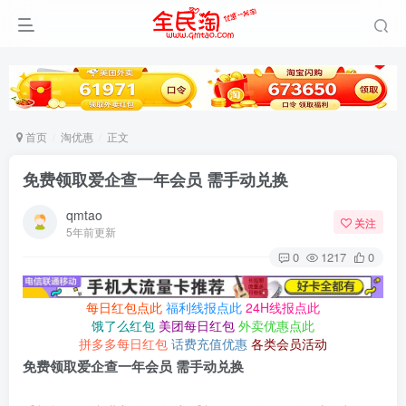
首页
淘优惠
正文
免费领取爱企查一年会员 需手动兑换
qmtao
关注
5年前更新
0
1217
0
每日红包点此
福利线报点此
24H线报点此
饿了么红包
美团每日红包
外卖优惠点此
拼多多每日红包
话费充值优惠
各类会员活动
免费领取爱企查一年会员 需手动兑换