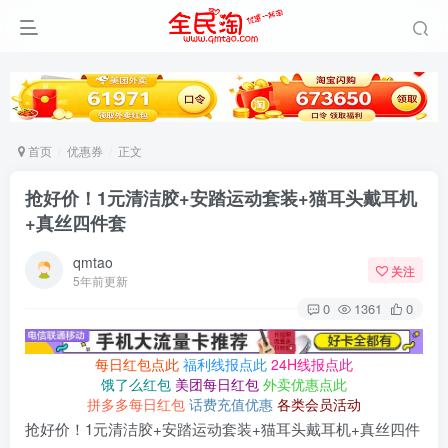
首页
优惠券
正文
抢好价！1元清洁胶+安踏运动套装+猫耳头戴耳机
+真丝四件套
qmtao
关注
5年前更新
0
1361
0
每日红包点此
福利线报点此
24H线报点此
饿了么红包
美团每日红包
外卖优惠点此
拼多多每日红包
话费充值优惠
各类会员活动
抢好价！1元清洁胶+安踏运动套装+猫耳头戴耳机+真丝四件