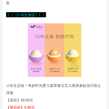
套
《《《1-10元专区》》》
小米生态链！奇妙时光婴儿紫草膏宝宝儿童跳蚤蚊虫叮咬止
痒膏
【原价】49.90元
【券后价】9.90元