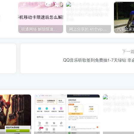
联通网络 解除限速方法参考！畅享、畅玩、老白干等及其它地区自测了
网上分享的 41个vip解析接口 有需要的拿去~ 免费看全网VIP会员视频
下一
QQ音乐听歌签到免费抽1-7天绿钻 非