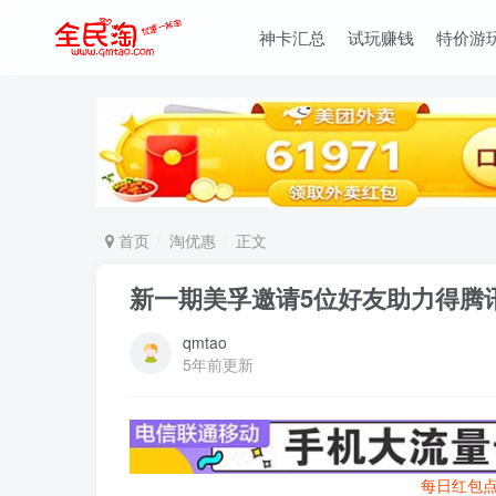
神卡汇总
试玩赚钱
特价游
首页
淘优惠
正文
新一期美孚邀请5位好友助力得腾
qmtao
5年前更新
每日红包