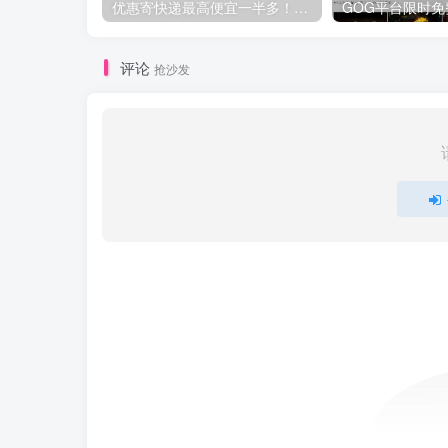
优惠寄快递最高便宜一半多！白鸽惠递
评论
抢沙发