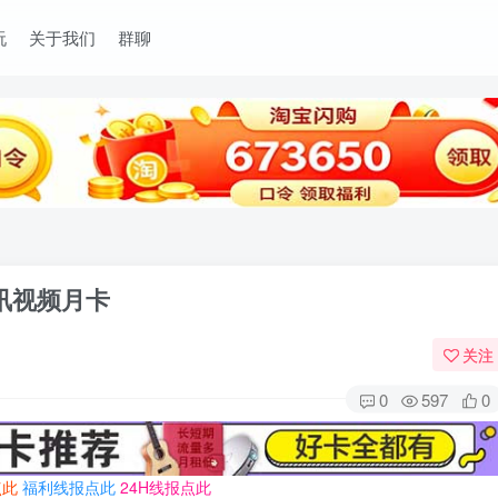
玩
关于我们
群聊
讯视频月卡
关注
0
597
0
点此
福利线报点此
24H线报点此