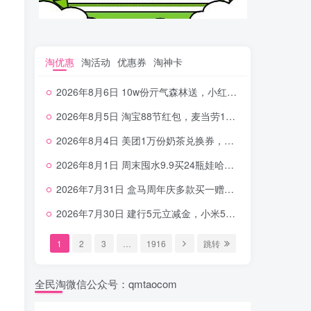
淘优惠
淘活动
优惠券
淘神卡
2026年8月6日 10w份亓气森林送，小红书12元无门槛，中行电费30-10，0元柠檬水+0撸汉堡等
2026年8月5日 淘宝88节红包，麦当劳150万份柠檬水，三万份瑞幸免单，霸王9万份0.01券等
2026年8月4日 美团1万份奶茶兑换券，农行5E卡，中行支付超给利，美团领18个冰激凌，小米每天领2-6元等等
2026年8月1日 周末囤水9.9买24瓶娃哈哈，建行100元京东券，移动5元话费，麦当劳甜筒，交行立减金等
2026年7月31日 盒马周年庆多款买一赠一，饿了么拆红包，建行30立减金，农行领10元刷卡金等
2026年7月30日 建行5元立减金，小米5元，抢2500份爷爷不泡茶，闪购20-20，3元吃瑞幸咖啡等
1
2
3
…
1916
跳转
全民淘微信公众号：qmtaocom