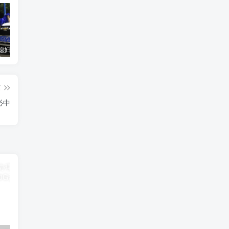
汽车之家媳妇当车模，四年大汇总，500多张媳妇图
优惠寄快递最高便宜一半多！白鸽惠递
GOG平台限时免费领取BUTCHER（屠夫）
篇
必中