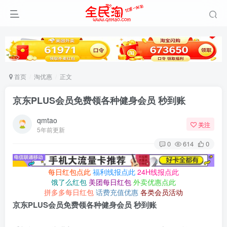
首页
淘优惠
正文
京东PLUS会员免费领各种健身会员 秒到账
qmtao
关注
5年前更新
0
614
0
每日红包点此
福利线报点此
24H线报点此
饿了么红包
美团每日红包
外卖优惠点此
拼多多每日红包
话费充值优惠
各类会员活动
京东PLUS会员免费领各种健
身会员 秒到账