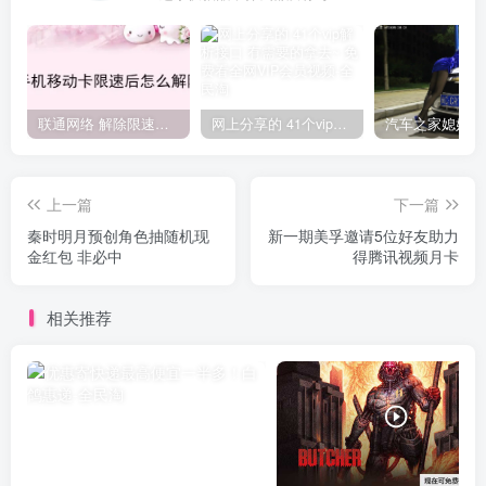
联通网络 解除限速方法参考！畅享、畅玩、老白干等及其它地区自测了
网上分享的 41个vip解析接口 有需要的拿去~ 免费看全网VIP会员视频
上一篇
下一篇
秦时明月预创角色抽随机现
新一期美孚邀请5位好友助力
金红包 非必中
得腾讯视频月卡
相关推荐