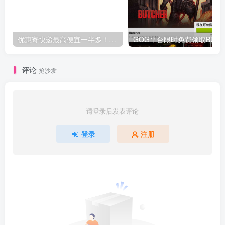
优惠寄快递最高便宜一半多！白鸽惠递
G
评论
抢沙发
请登录后发表评论
登录
注册