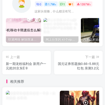
0
1.7W+
1
1
1397W+
这家伙很懒，什么都没有写...
联通网络 解除限速方法参考！畅享、畅玩、老白干等及其它地区自测了
网上分享的 41个vip解析接口 有需要的拿去~ 免费看全网VIP会员视频
上一篇
下一篇
新一期龙粉福利会 新用户一
国元证券答题抽0.66~5.88元
元抢20京东E卡
红包 亲测3.2元
相关推荐