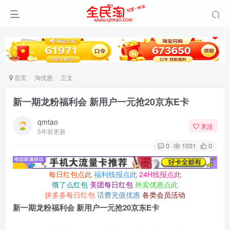
首页
淘优惠
正文
新一期龙粉福利会 新用户一元抢20京东E卡
qmtao
关注
5年前更新
0
1031
0
每日红包点此
福利线报点此
24H线报点此
饿了么红包
美团每日红包
外卖优惠点此
拼多多每日红包
话费充值优惠
各类会员活动
新一期龙粉福利会 新用户一元抢20京东E卡