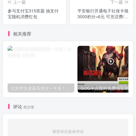
上一篇
下一篇
参与支付宝315答题 抽支付
平安银行开通电子社保卡领
宝随机消费红包
3000积分=6元 可充话费/京
东E卡使用
相关推荐
优惠寄快递最高便宜一半多！白鸽惠递
G
评论
抢沙发
请登录后发表评论