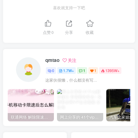
喜欢就支持一下吧
点赞
0
分享
收藏
qmtao
关注
0
1.7W+
1
1
1395W+
这家伙很懒，什么都没有写...
联通网络 解除限速方法参考！畅享、畅玩、老白干等及其它地区自测了
网上分享的 41个vip解析接口 有需要的拿去~ 免费看全网VIP会员视频