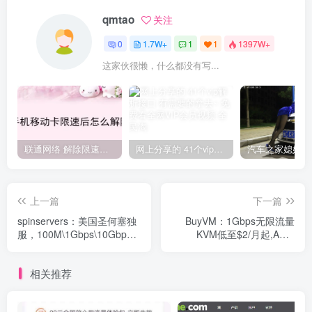
qmtao
关注
0
1.7W+
1
1
1397W+
这家伙很懒，什么都没有写...
联通网络 解除限速方法参考！畅享、畅玩、老白干等及其它地区自测了
网上分享的 41个vip解析接口 有需要的拿去~ 免费看全网VIP会员视频
上一篇
下一篇
spinservers：美国圣何塞独
BuyVM：1Gbps无限流量
服，100M\1Gbps\10Gbps
KVM低至$2/月起,AMD
带宽，不限流量，低至$119/
Ryzen+NVMe,拉斯维加斯/
月，配置超高，超过你的预
纽约/卢森堡可选
相关推荐
期