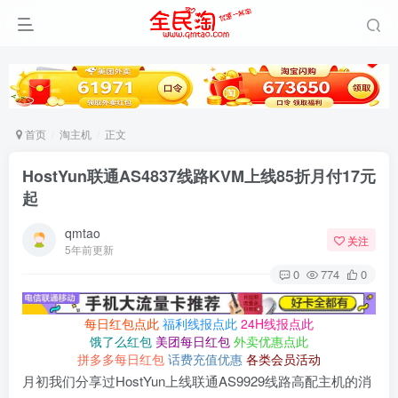
首页
淘主机
正文
HostYun联通AS4837线路KVM上线85折月付17元
起
qmtao
关注
5年前更新
0
774
0
每日红包点此
福利线报点此
24H线报点此
饿了么红包
美团每日红包
外卖优惠点此
拼多多每日红包
话费充值优惠
各类会员活动
月初我们分享过HostYun上线联通AS9929线路高配主机的消