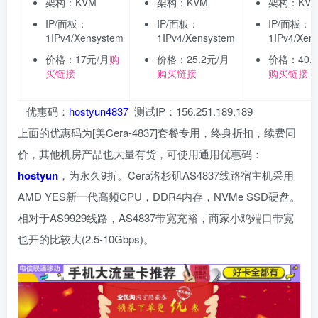
架构：KVM
架构：KVM
架构：KV
IP/面板：
IP/面板：
IP/面板：
1IPv4/Xensystem
1IPv4/Xensystem
1IPv4/Xen
价格：17元/月
购
价格：25.2元/月
价格：40.
买链接
购买链接
购买链接
优惠码：
hostyun4837
测试IP：156.251.189.189
上面的优惠码为[美Cera-4837]套餐专用，终身折扣，续费同
价，其他机房产品也大量有货，可使用通用优惠码：
hostyun
，为永久9折。Cera洛杉矶AS4837线路宿主机采用
AMD YES新一代高频CPU，DDR4内存，NVMe SSD硬盘。
相对于AS9929线路，AS4837带宽充裕，商家小鸡端口带宽
也开的比较大(2.5-10Gbps)。