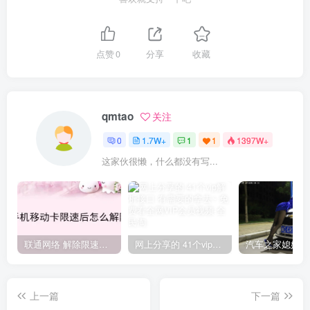
点赞
0
分享
收藏
qmtao
关注
0
1.7W+
1
1
1397W+
这家伙很懒，什么都没有写...
联通网络 解除限速方法参考！畅享、畅玩、老白干等及其它地区自测了
网上分享的 41个vip解析接口 有需要的拿去~ 免费看全网VIP会员视频
上一篇
下一篇