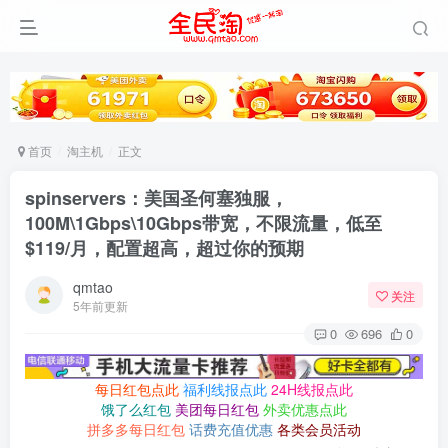
首页
淘主机
正文
spinservers：美国圣何塞独服，
100M\1Gbps\10Gbps带宽，不限流量，低至
$119/月，配置超高，超过你的预期
qmtao
关注
5年前更新
0
696
0
每日红包点此
福利线报点此
24H线报点此
饿了么红包
美团每日红包
外卖优惠点此
拼多多每日红包
话费充值优惠
各类会员活动