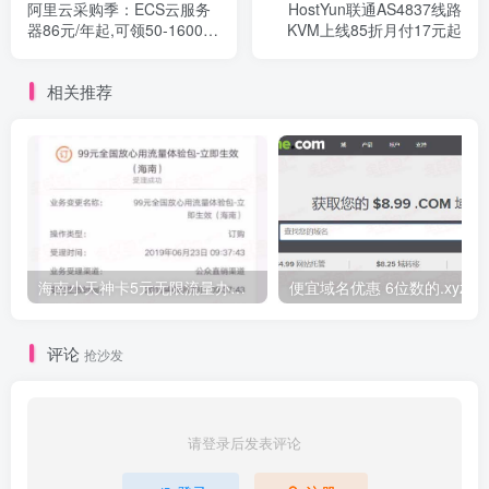
阿里云采购季：ECS云服务
HostYun联通AS4837线路
器86元/年起,可领50-1600元
KVM上线85折月付17元起
优惠券
相关推荐
海南小天神卡5元无限流量办理的方法，5元流量不限量自行车来了
便宜域名优惠 6位数的.xyz
评论
抢沙发
请登录后发表评论