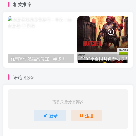
相关推荐
优惠寄快递最高便宜一半多！白鸽惠递
G
评论
抢沙发
请登录后发表评论
登录
注册