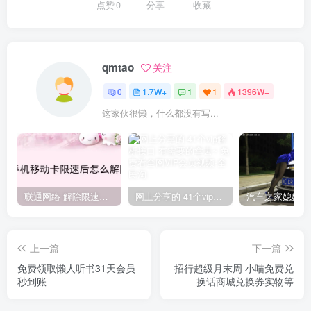
点赞
0
分享
收藏
qmtao
关注
0
1.7W+
1
1
1396W+
这家伙很懒，什么都没有写...
联通网络 解除限速方法参考！畅享、畅玩、老白干等及其它地区自测了
网上分享的 41个vip解析接口 有需要的拿去~ 免费看全网VIP会员视频
上一篇
下一篇
免费领取懒人听书31天会员
招行超级月末周 小喵免费兑
秒到账
换话商城兑换券实物等