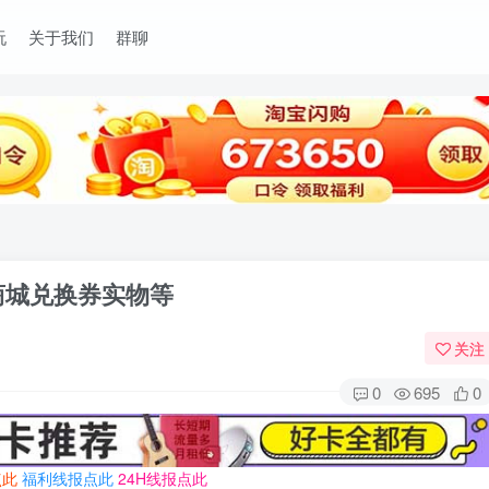
玩
关于我们
群聊
商城兑换券实物等
关注
0
695
0
点此
福利线报点此
24H线报点此