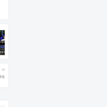
汽车之家媳妇当车模，四年大汇总，500多张媳妇图
优惠寄快递最高便宜一半多！白鸽惠递
GOG平台限时免费领取BUTCHER（屠夫）
篇
5元