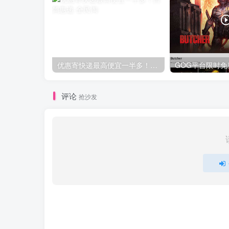
优惠寄快递最高便宜一半多！白鸽惠递
评论
抢沙发