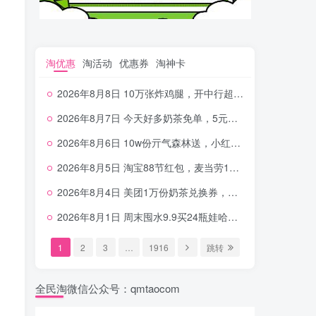
淘优惠
淘活动
优惠券
淘神卡
2026年8月8日 10万张炸鸡腿，开中行超给利，美团奶茶0.01，加油券，千问1.8~18.8体验金等
2026年8月7日 今天好多奶茶免单，5元农行省钱卡，京东抢0.01沪上，邮储5.88元等
2026年8月6日 10w份亓气森林送，小红书12元无门槛，中行电费30-10，0元柠檬水+0撸汉堡等
2026年8月5日 淘宝88节红包，麦当劳150万份柠檬水，三万份瑞幸免单，霸王9万份0.01券等
2026年8月4日 美团1万份奶茶兑换券，农行5E卡，中行支付超给利，美团领18个冰激凌，小米每天领2-6元等等
2026年8月1日 周末囤水9.9买24瓶娃哈哈，建行100元京东券，移动5元话费，麦当劳甜筒，交行立减金等
1
2
3
…
1916
跳转
全民淘微信公众号：qmtaocom