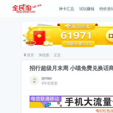
神卡汇总
试玩赚钱
特价游
首页
淘优惠
正文
招行超级月末周 小喵免费兑换话
qmtao
5年前更新
每日红包