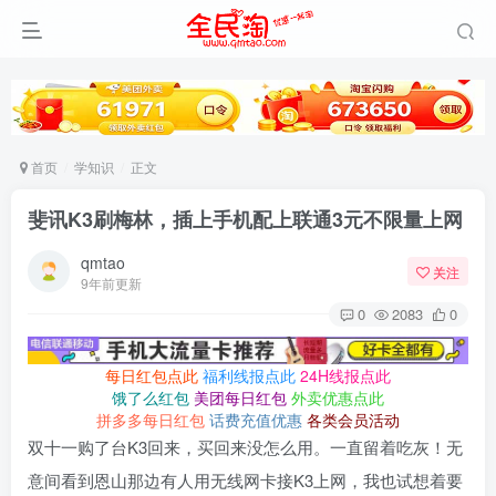
首页
学知识
正文
斐讯K3刷梅林，插上手机配上联通3元不限量上网
qmtao
关注
9年前更新
0
2083
0
每日红包点此
福利线报点此
24H线报点此
饿了么红包
美团每日红包
外卖优惠点此
拼多多每日红包
话费充值优惠
各类会员活动
双十一购了台K3回来，买回来没怎么用。一直留着吃灰！无
意间看到恩山那边有人用无线网卡接K3上网，我也试想着要