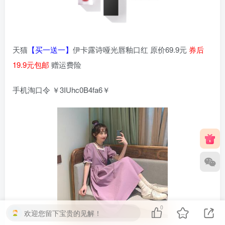
天猫
【买一送一】
伊卡露诗哑光唇釉口红 原价69.9元
券后
19.9元包邮
赠运费险
手机淘口令 ￥3IUhc0B4fa6￥
0
欢迎您留下宝贵的见解！