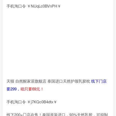
手机淘口令 ￥NUqLc0BVnPH￥
天猫 自然醒家居旗舰店 泰国进口天然护颈乳胶枕
线下门店
要299，
咱只要69元！
手机淘口令 ￥j7KQc0B4dtx￥
线下200+门店在售！泰国原装进口，93%天然乳胶，可抑制