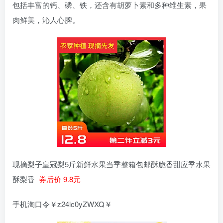
包括丰富的钙、磷、铁，还含有胡萝卜素和多种维生素，果
肉鲜美，沁人心脾。
现摘梨子皇冠梨5斤新鲜水果当季整箱包邮酥脆香甜应季水果
酥梨香
券后价 9.8元
手机淘口令￥z24lc0yZWXQ￥