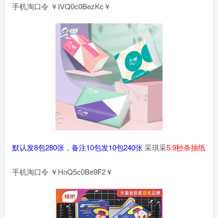
手机淘口令 ￥IVQ0c0BezKc￥
默认发8包280张，备注10包发10包240张
采琪采
5.9秒杀抽纸
手机淘口令 ￥HnQ5c0Be9F2￥