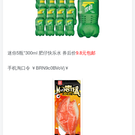
迷你5瓶*300ml 肥仔快乐水 券后价
9.8元包邮
手机淘口令 ￥BRN9c0BVoVj￥