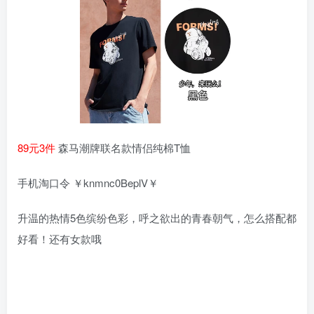
89元3件
森马潮牌联名款情侣纯棉T恤
手机淘口令 ￥knmnc0BeplV￥
升温的热情5色缤纷色彩，呼之欲出的青春朝气，怎么搭配都
好看！还有女款哦