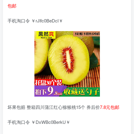
包邮
手机淘口令 ￥rJlfc0BeDcI￥
坏果包赔 整箱四川蒲江红心猕猴桃15个 券后价
7.8元包邮
手机淘口令 ￥DxWBc0BerkU￥