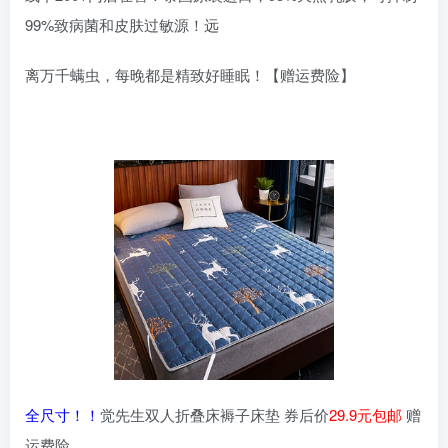
99%致病菌和皮肤过敏源！远
离万千螨虫，每晚都是精致好睡眠！【赠运费险】
全尺寸！！
觉先生双人折叠床褥子床垫 券后价
29.9元包邮
赠
运费险