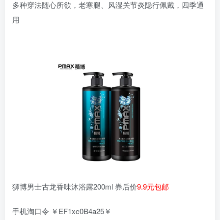
多种穿法随心所欲，老寒腿、风湿关节炎隐行佩戴，四季通
用
狮博男士古龙香味沐浴露200ml 券后价
9.9元包邮
手机淘口令 ￥EF1xc0B4a25￥