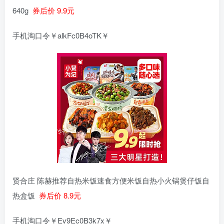
640g
券后价 9.9元
手机淘口令￥alkFc0B4oTK￥
贤合庄 陈赫推荐自热米饭速食方便米饭自热小火锅煲仔饭自
热盒饭
券后价 8.9元
手机淘口令￥Ev9Ec0B3k7x￥