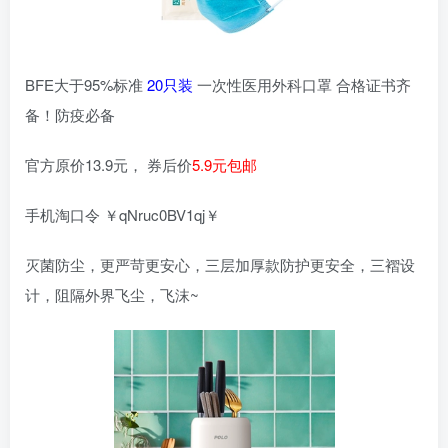
BFE大于95%标准
20只装
一次性医用外科口罩 合格证书齐
备！防疫必备
官方原价13.9元， 券后价
5.9元包邮
手机淘口令 ￥qNruc0BV1qj￥
灭菌防尘，更严苛更安心，三层加厚款防护更安全，三褶设
计，阻隔外界飞尘，飞沫~