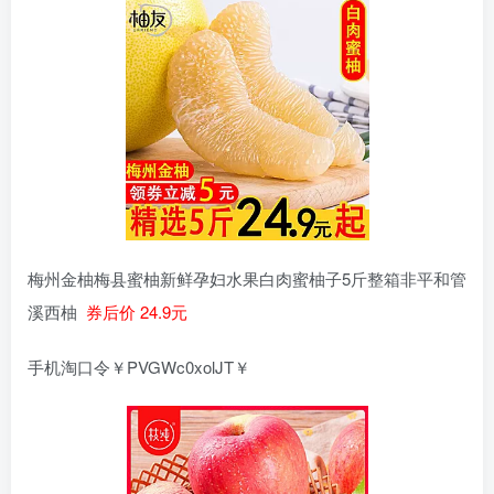
梅州金柚梅县蜜柚新鲜孕妇水果白肉蜜柚子5斤整箱非平和管
溪西柚
券后价 24.9元
手机淘口令￥PVGWc0xolJT￥