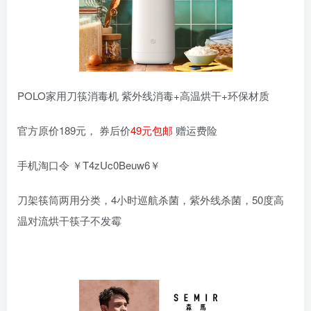
POLO家用刀筷消毒机 紫外线消毒+高温烘干+环保材质
官方原价189元， 券后价
49元包邮
赠运费险
手机淘口令 ￥T4zUc0Beuw6￥
刀架筷筒两用分类，4小时巡航杀菌，紫外线杀菌，50度高
温对流烘干筷子不发霉