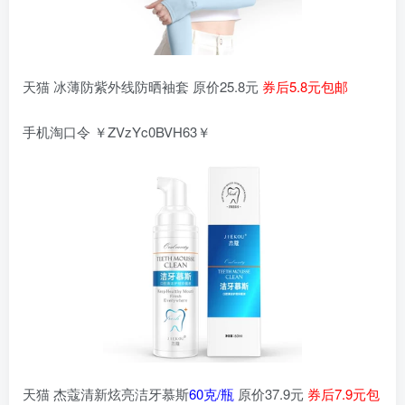
天猫 冰薄防紫外线防晒袖套 原价25.8元
券后5.8元包邮
手机淘口令 ￥ZVzYc0BVH63￥
天猫 杰蔻清新炫亮洁牙慕斯
60克/瓶
原价37.9元
券后7.9元包