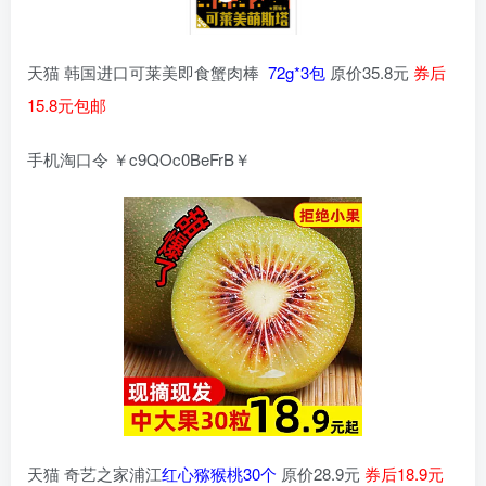
天猫 韩国进口可莱美即食蟹肉棒
72g*3包
原价35.8元
券后
15.8元包邮
手机淘口令 ￥c9QOc0BeFrB￥
天猫 奇艺之家浦江
红心猕猴桃30个
原价28.9元
券后18.9元