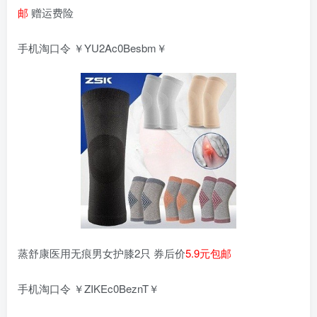
邮
赠运费险
手机淘口令 ￥YU2Ac0Besbm￥
蒸舒康医用无痕男女护膝2只 券后价
5.9元包邮
手机淘口令 ￥ZIKEc0BeznT￥