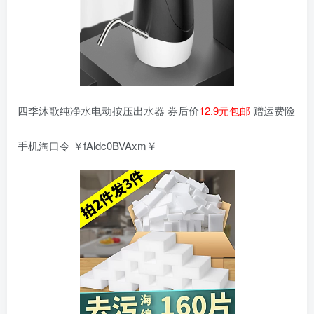
四季沐歌纯净水电动按压出水器 券后价
12.9元包邮
赠运费险
手机淘口令 ￥fAldc0BVAxm￥