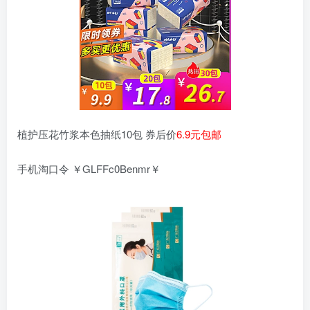
植护压花竹浆本色抽纸10包 券后价
6.9元包邮
手机淘口令 ￥GLFFc0Benmr￥