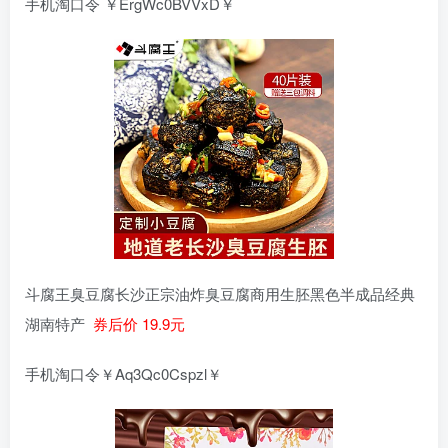
手机淘口令 ￥ErgWc0BVVxD￥
斗腐王臭豆腐长沙正宗油炸臭豆腐商用生胚黑色半成品经典
湖南特产
券后价 19.9元
手机淘口令￥Aq3Qc0Cspzl￥