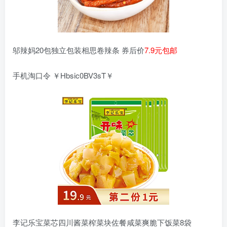
邬辣妈20包独立包装相思卷辣条 券后价
7.9元包邮
手机淘口令 ￥Hbsic0BV3sT￥
李记乐宝菜芯四川酱菜榨菜块佐餐咸菜爽脆下饭菜8袋