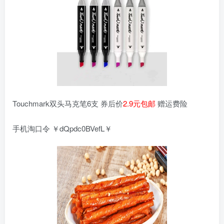
Touchmark双头马克笔6支 券后价
2.9元包邮
赠运费险
手机淘口令 ￥dQpdc0BVefL￥