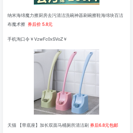
纳米海绵魔力擦厨房去污清洁洗碗神器刷碗擦鞋海绵块百洁
布魔术擦
券后价 5.8元
手机淘口令￥VzwFc0xSVoZ￥
天猫 【带底座】加长双面马桶厕所清洁刷
券后6.8元包邮