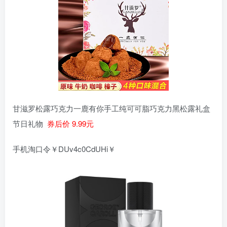
甘滋罗松露巧克力一鹿有你手工纯可可脂巧克力黑松露礼盒
节日礼物
券后价 9.99元
手机淘口令￥DUv4c0CdUHi￥