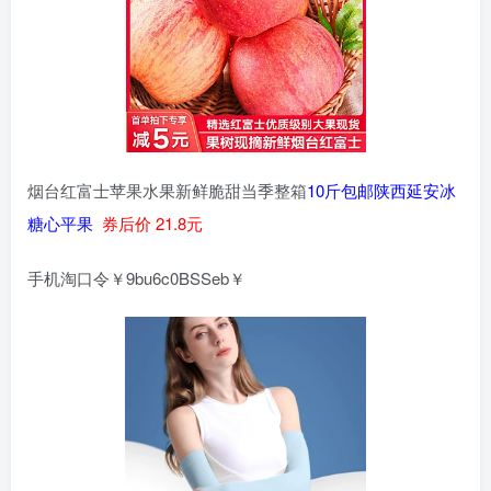
烟台红富士苹果水果新鲜脆甜当季整箱
10斤包邮陕西延安冰
糖心平果
券后价 21.8元
手机淘口令￥9bu6c0BSSeb￥