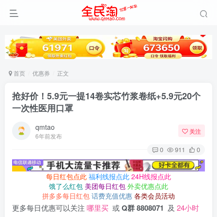
首页
优惠券
正文
抢好价！5.9元一提14卷实芯竹浆卷纸+5.9元20个
一次性医用口罩
qmtao
关注
6年前发布
0
911
0
每日红包点此
福利线报点此
24H线报点此
饿了么红包
美团每日红包
外卖优惠点此
拼多多每日红包
话费充值优惠
各类会员活动
更多每日优惠可以关注
哪里买
或
Q群 8808071
及
24小时