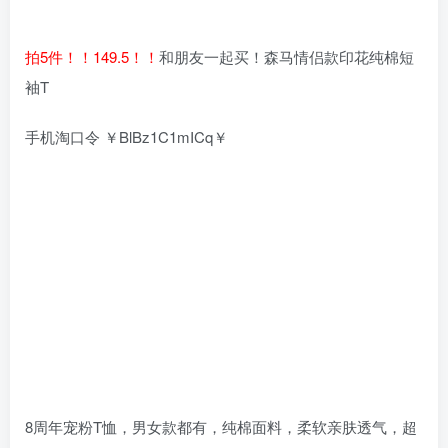
拍5件！！149.5！！
和朋友一起买！森马情侣款印花纯棉短
袖T
手机淘口令 ￥BlBz1C1mICq￥
8周年宠粉T恤，男女款都有，纯棉面料，柔软亲肤透气，超