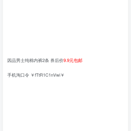
因品男士纯棉内裤2条 券后价
9.9元包邮
手机淘口令 ￥fTtR1C1nVwi￥