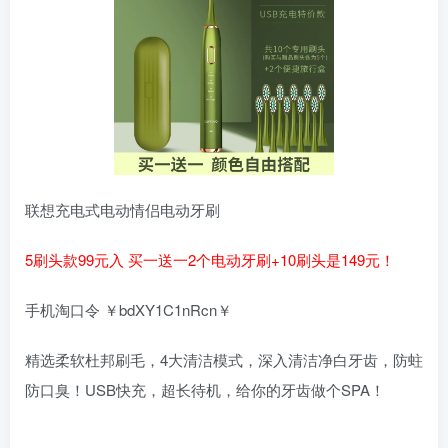
联想充电式电动情侣电动牙刷
5刷头款99元入 买一送一2个电动牙刷+10刷头是149元！
手机淘口令 ￥bdXY1C1nRcn￥
精选柔软杜邦刷毛，4大清洁模式，深入清洁净白牙齿，防蛀
防口臭！USB快充，超长待机，给你的牙齿做个SPA！