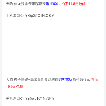
天猫 佳龙辣条亲亲嘴麻辣
混搭60片
拍下11.8元包邮
手机淘口令 ￥Gp0t1C1NtOB￥
天猫 橙子快跑~高蛋白即食鸡胸肉
7包700g
原价69.9元
券后
19.9元包邮
手机淘口令 ￥n5wu1C1Nv3P￥