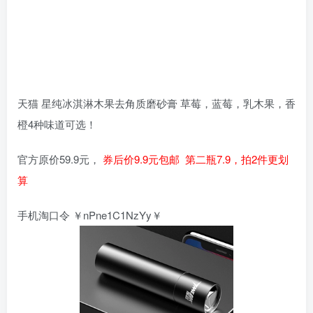
天猫 星纯冰淇淋木果去角质磨砂膏 草莓，蓝莓，乳木果，香
橙4种味道可选！
官方原价59.9元，
券后价9.9元包邮 第二瓶7.9，拍2件更划
算
手机淘口令 ￥nPne1C1NzYy￥