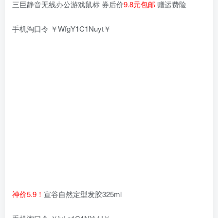
三巨静音无线办公游戏鼠标 券后价
9.8元包邮
赠运费险
手机淘口令 ￥WfgY1C1Nuyt￥
神价5.9！
宣谷自然定型发胶325ml