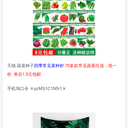
天猫 蔬菜种子
四季常见菜种籽
70多款常见蔬菜任选，统一
价 券后1.5元包邮
手机淘口令 ￥pzMS1C1N5r1￥