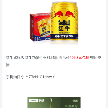
红牛旗舰店 红牛功能性饮料24罐 券后价
109.8元包邮
赠运费
险
手机淘口令 ￥7RqN1C1nIvw￥