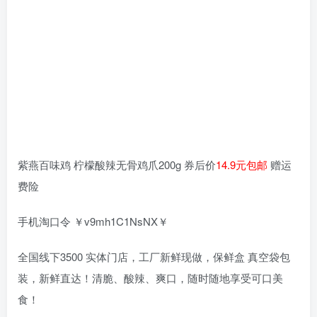
紫燕百味鸡 柠檬酸辣无骨鸡爪200g 券后价
14.9元包邮
赠运
费险
手机淘口令 ￥v9mh1C1NsNX￥
全国线下3500 实体门店，工厂新鲜现做，保鲜盒 真空袋包
装，新鲜直达！清脆、酸辣、爽口，随时随地享受可口美
食！