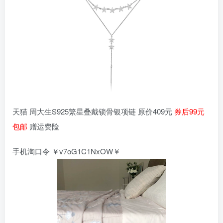
天猫 周大生S925繁星叠戴锁骨银项链 原价409元
券后99元
包邮
赠运费险
手机淘口令 ￥v7oG1C1NxOW￥