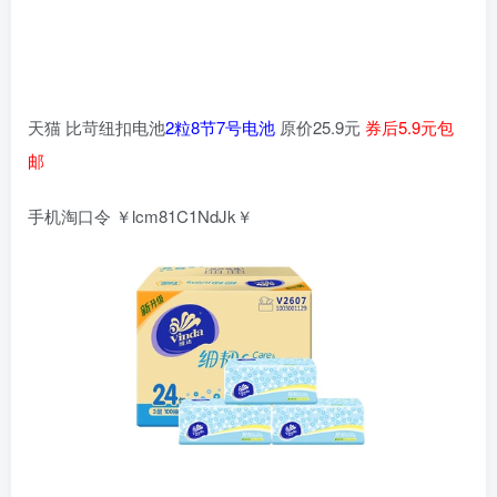
天猫 比苛纽扣电池
2粒8节7号电池
原价25.9元
券后5.9元包
邮
手机淘口令 ￥lcm81C1NdJk￥