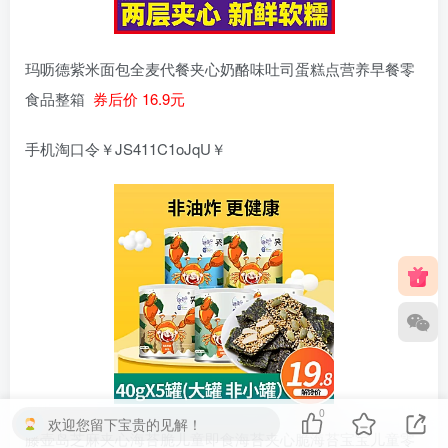
玛呖德紫米面包全麦代餐夹心奶酪味吐司蛋糕点营养早餐零
食品整箱
券后价 16.9元
手机淘口令￥JS411C1oJqU￥
0
欢迎您留下宝贵的见解！
藤壶岛芝麻夹心海苔脆儿童即食海苔夹心脆海苔宝宝儿童零