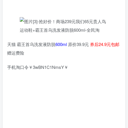
天猫 霸王首乌洗发液防脱
600ml
原价39.9元
券后24.9元包邮
赠运费险
手机淘口令￥3wBN1C1NmsY￥