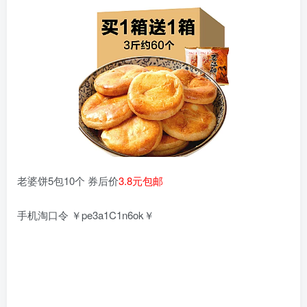
老婆饼5包10个 券后价
3.8元包邮
手机淘口令 ￥pe3a1C1n6ok￥