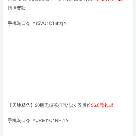
赠运费险
手机淘口令 ￥r5VU1C1nhzj￥
【天地精华】20瓶无糖苏打气泡水 券后价
36.8元包邮
手机淘口令 ￥JR8d1C1NHj4￥