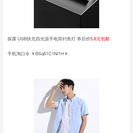
探露 USB快充四光源手电筒钓鱼灯 券后价
5.8元包邮
手机淘口令 ￥BSq61C1Nl1H￥