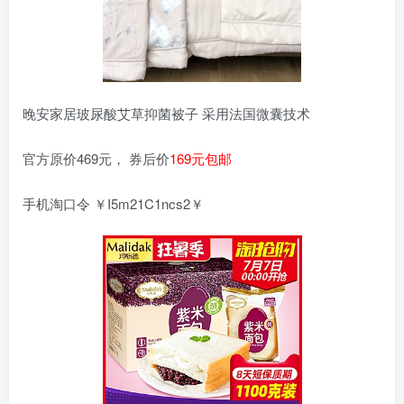
晚安家居玻尿酸艾草抑菌被子 采用法国微囊技术
官方原价469元， 券后价
169元包邮
手机淘口令 ￥I5m21C1ncs2￥