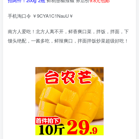
拍两件！200g*2瓶
鲜制墨椒辣椒 券后价
9.8元包邮
手机淘口令 ￥9CYA1C1NauU￥
南方人爱吃！北方人离不开，鲜香爽口菜，拌饭，拌面，下
馒头绝配，一酱多吃，鲜辣爽口，拌面拌饭炒菜超级好吃！