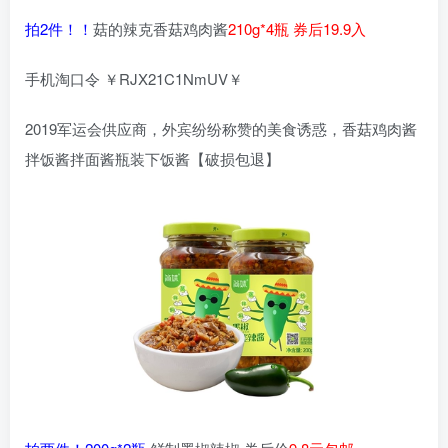
拍2件！！
菇的辣克香菇鸡肉酱
210g*4瓶 券后19.9入
手机淘口令 ￥RJX21C1NmUV￥
2019军运会供应商，外宾纷纷称赞的美食诱惑，香菇鸡肉酱
拌饭酱拌面酱瓶装下饭酱【破损包退】