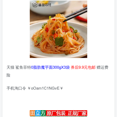
天猫 鲨鱼菲特
0脂肪魔芋面300gX3袋
券后9.9元包邮
赠运费
险
手机淘口令 ￥oOam1C1NGvE￥