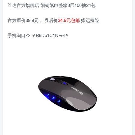
维达官方旗舰店 细韧纸巾整箱3层100抽24包
官方原价39.9元， 券后价
34.9元包邮
赠运费险
手机淘口令 ￥B6Db1C1NFef￥