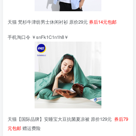
天猫 梵杉牛津纺男士休闲衬衫 原价29元
券后14元包邮
手机淘口令 ￥snFk1C1n1h8￥
天猫【国际品牌】安睡宝大豆抗菌夏凉被 原价129元
券后79
元包邮
赠运费险