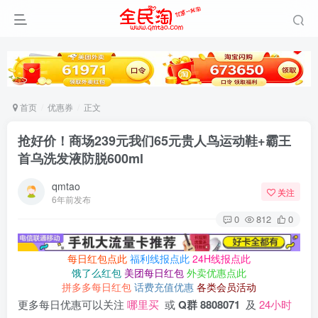
首页
优惠券
正文
抢好价！商场239元我们65元贵人鸟运动鞋+霸王
首乌洗发液防脱600ml
qmtao
关注
6年前发布
0
812
0
每日红包点此
福利线报点此
24H线报点此
饿了么红包
美团每日红包
外卖优惠点此
拼多多每日红包
话费充值优惠
各类会员活动
更多每日优惠可以关注
哪里买
或
Q群 8808071
及
24小时