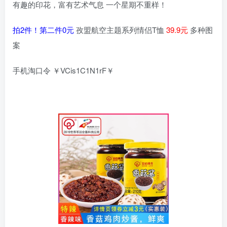
有趣的印花，富有艺术气息 一个星期不重样！
拍2件！第二件0元
孜盟航空主题系列情侣T恤
39.9元
多种图
案
手机淘口令 ￥VCis1C1N1rF￥