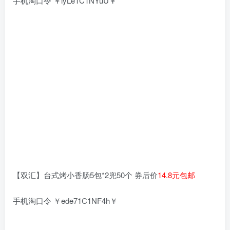
手机淘口令 ￥iyLe1C1NYuU￥
【双汇】台式烤小香肠5包*2兜50个 券后价
14.8元包邮
手机淘口令 ￥ede71C1NF4h￥