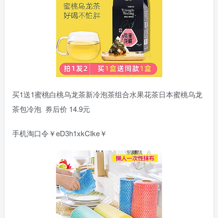
买1送1蜜桃白桃乌龙茶新冷泡茶组合水果花茶日本蜜桃乌龙
茶包冷泡 券后价 14.9元
手机淘口令￥eD3h1xkCIke￥