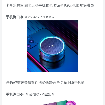
卡帝乐鳄鱼 跑步运动手机腰包 券后价9.9元包邮 赠运费险
手机淘口令
￥k56A1xP7EKM￥
凌豹A7蓝牙音箱迷你携式低音炮 券后价14.9元包邮
手机淘口令
￥n3NR1xPiE2U￥