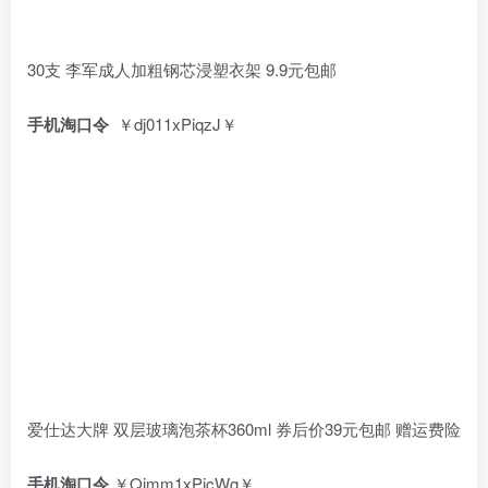
30支 李军成人加粗钢芯浸塑衣架 9.9元包邮
手机淘口令
￥dj011xPiqzJ￥
爱仕达大牌 双层玻璃泡茶杯360ml 券后价39元包邮 赠运费险
手机淘口令
￥Qimm1xPicWg￥