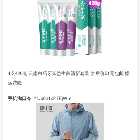
4支420克 云南白药牙膏益生菌清新套装 券后价51元包邮 赠
运费险
手机淘口令
￥Uu6n1xP7EjW￥