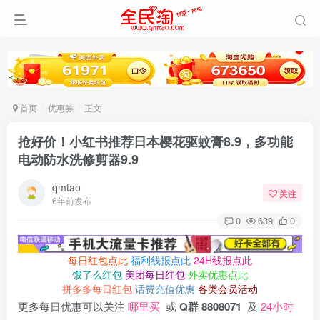
首页
优惠券
正文
抢好价！小红书推荐日本樱花驱蚊膏8.9，多功能
电动防水洗修剪器9.9
qmtao
关注
6年前发布
0
639
0
每日红包点此
福利线报点此
24H线报点此
饿了么红包
美团每日红包
外卖优惠点此
拼多多每日红包
话费充值优惠
各类会员活动
更多每日优惠可以关注
哪里买
或
Q群 8808071
及
24小时