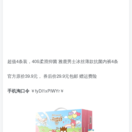
超值4条装，40S柔滑抑菌 雅鹿男士冰丝薄款抗菌内裤4条
官方原价39.9元， 券后价29.9元包邮 赠运费险
手机淘口令
￥fyDl1xPiWYr￥