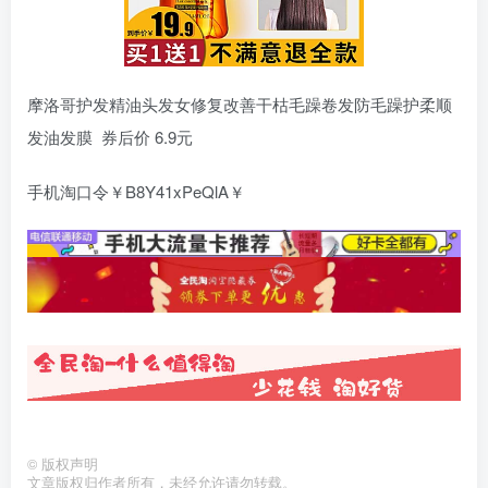
摩洛哥护发精油头发女修复改善干枯毛躁卷发防毛躁护柔顺
发油发膜 券后价 6.9元
手机淘口令￥B8Y41xPeQlA￥
©
版权声明
文章版权归作者所有，未经允许请勿转载。