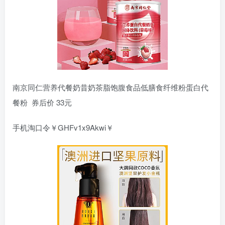
南京同仁营养代餐奶昔奶茶脂饱腹食品低膳食纤维粉蛋白代
餐粉 券后价 33元
手机淘口令￥GHFv1x9Akwi￥