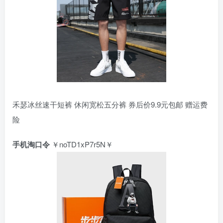
禾瑟冰丝速干短裤 休闲宽松五分裤 券后价9.9元包邮 赠运费
险
手机淘口令
￥noTD1xP7r5N￥