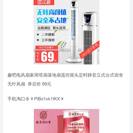
趣吧电风扇家用塔扇落地扇遥控摇头定时静音立式台式宿舍
无叶风扇 券后价 69元
手机淘口令￥PiBo1xk1IKX￥