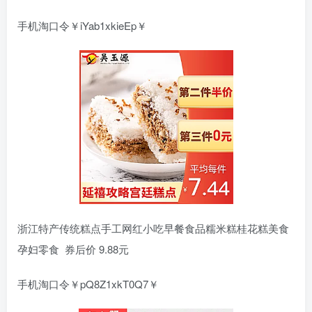
手机淘口令￥iYab1xkieEp￥
浙江特产传统糕点手工网红小吃早餐食品糯米糕桂花糕美食
孕妇零食 券后价 9.88元
手机淘口令￥pQ8Z1xkT0Q7￥