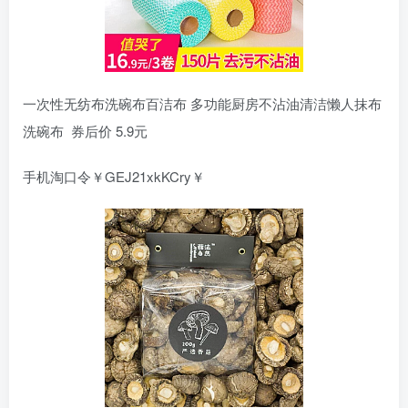
一次性无纺布洗碗布百洁布 多功能厨房不沾油清洁懒人抹布
洗碗布 券后价 5.9元
手机淘口令￥GEJ21xkKCry￥