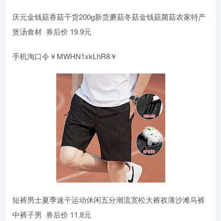
庆元金钱菇香菇干货200g新货蘑菇冬菇金钱菇菌菇农家特产
煲汤食材 券后价 19.9元
手机淘口令￥MWHN1xkLhR8￥
短裤男士夏季速干运动休闲五分潮流宽松大裤衩薄沙滩马裤
中裤子男 券后价 11.8元