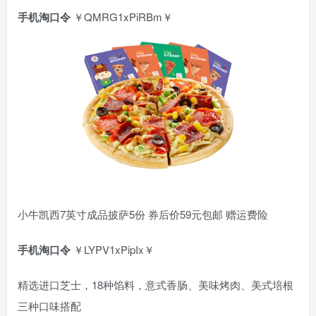
手机淘口令
￥QMRG1xPiRBm￥
小牛凯西7英寸成品披萨5份 券后价59元包邮 赠运费险
手机淘口令
￥LYPV1xPipIx￥
精选进口芝士，18种馅料，意式香肠、美味烤肉、美式培根
三种口味搭配