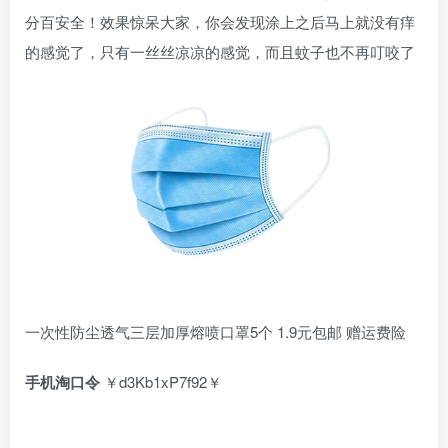
分百安全！效果惊呆大家，你会发现涂上之后马上就没有痒
的感觉了，只有一丝丝凉凉的感觉，而且蚊子也不再叮咬了
一次性防尘透气三层加厚熔喷口罩5个 1.9元包邮 赠运费险
手机淘口令
￥d3Kb1xP7f92￥