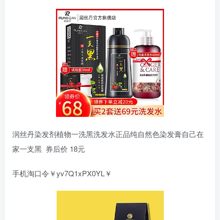
润丝丹染发剂植物一洗黑洗发水正品纯自然色染发膏自己在
家一支黑 券后价 18元
手机淘口令￥yv7Q1xPX0YL￥