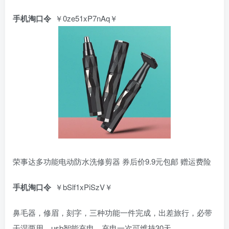
手机淘口令
￥0ze51xP7nAq￥
荣事达多功能电动防水洗修剪器 券后价9.9元包邮 赠运费险
手机淘口令
￥bSlf1xPiSzV￥
鼻毛器，修眉，刻字，三种功能一件完成，出差旅行，必带
干湿两用，usb智能充电，充电一次可维持30天