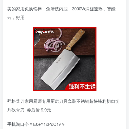
美的家用免换镁棒，免清洗内胆，3000W涡旋速热，智能
云，好用
拜格菜刀家用厨师专用厨房刀具套装不锈钢超快锋利切肉切
片砍骨刀 券后价 9.9元
手机淘口令￥E0eY1xPdC1v￥