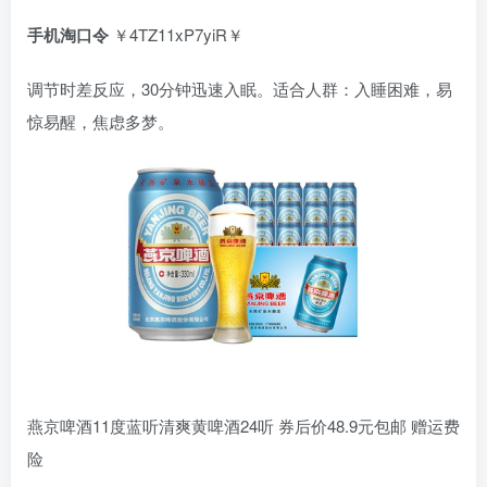
手机淘口令
￥4TZ11xP7yiR￥
调节时差反应，30分钟迅速入眠。适合人群：入睡困难，易
惊易醒，焦虑多梦。
燕京啤酒11度蓝听清爽黄啤酒24听 券后价48.9元包邮 赠运费
险