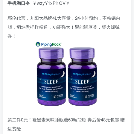
手机淘口令
￥wzyY1xPi1QV￥
邓伦代言，九阳大品牌4L大容量，24小时预约，不粘锅内
胆，焖炖煮样样精通，功能强大！聚能铜厚釜，柴火饭贼
香！
第二件0元！褪黑素果味睡眠糖60粒*2瓶 券后价48元包邮 赠
运费险