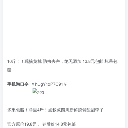
10斤！！现摘黄桃 防虫去害，绝无添加 13.8元包邮 坏果包
赔
手机淘口令
￥hUgY1xP7C91￥
坏果包赔！净重4斤！点叔叔四川新鲜脱骨酸甜李子
官方原价19.8元， 券后价14.8元包邮