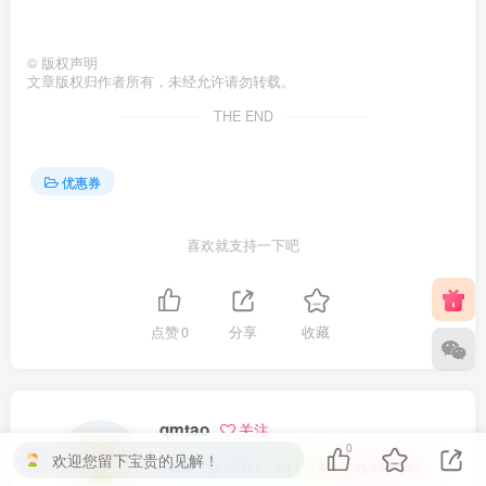
©
版权声明
文章版权归作者所有，未经允许请勿转载。
THE END
优惠券
喜欢就支持一下吧
点赞
0
分享
收藏
qmtao
关注
0
欢迎您留下宝贵的见解！
0
1.7W+
1
1
1397W+