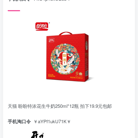
天猫 盼盼特浓花生牛奶250ml*12瓶 拍下19.9元包邮
手机淘口令
￥aYPf1ukU71K￥