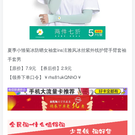
夏季小雏菊冰防晒女袖套ins泫雅风冰丝紫外线护臂手臂套袖
手套男
【原价】7.9元 【券后价】2.9元
【领券下单口令】￥rhs81ukQNhO￥