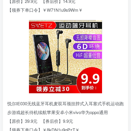
【原价】29.9元 【券后价】14.9元
【领券下单口令】￥W71N1u9s9Wm￥
悦尔IE030无线蓝牙耳机麦双耳颈挂脖式入耳塞式手机运动跑
步游戏超长待机续航苹果安卓小米vivo华为oppo通用
【原价】39.9元 【券后价】9.9元
【领券下单口令】￥8kDN1u9qPzT￥