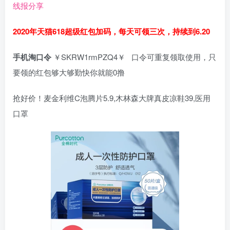
线报分享
2020年天猫618超级红包加码，每天可领三次，持续到6.20
手机淘口令
￥SKRW1rmPZQ4￥ 口令可重复领取使用，只
要领的红包够大够勤快你就能0撸
抢好价！麦金利维C泡腾片5.9,木林森大牌真皮凉鞋39,医用
口罩