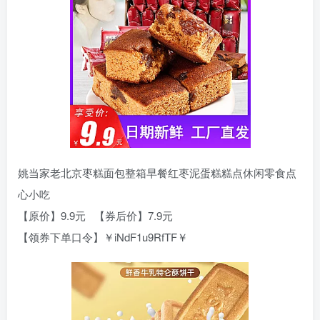
姚当家老北京枣糕面包整箱早餐红枣泥蛋糕糕点休闲零食点
心小吃
【原价】9.9元 【券后价】7.9元
【领券下单口令】￥iNdF1u9RfTF￥