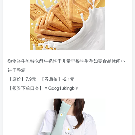
御食香牛乳特仑酥牛奶饼干儿童早餐学生孕妇零食品休闲小
饼干整箱
【原价】7.9元 【券后价】-2.1元
【领券下单口令】￥Gdog1ukingb￥