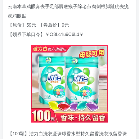
云南本草鸡眼膏去手足部脚底瘊子除老茧肉刺根脚趾疣去疣
灵鸡眼贴
【原价】59元 【券后价】9元
【领券下单口令】￥O3Lc1u9C6Ld￥
【100颗】洁力白洗衣凝珠球香水型持久留香洗衣液留香珠