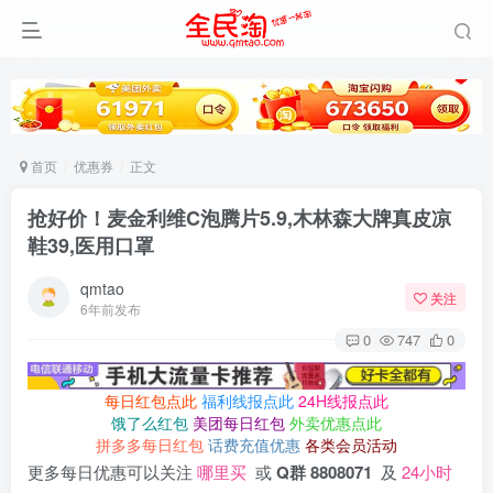
首页
优惠券
正文
抢好价！麦金利维C泡腾片5.9,木林森大牌真皮凉
鞋39,医用口罩
qmtao
关注
6年前发布
0
747
0
每日红包点此
福利线报点此
24H线报点此
饿了么红包
美团每日红包
外卖优惠点此
拼多多每日红包
话费充值优惠
各类会员活动
更多每日优惠可以关注
哪里买
或
Q群 8808071
及
24小时