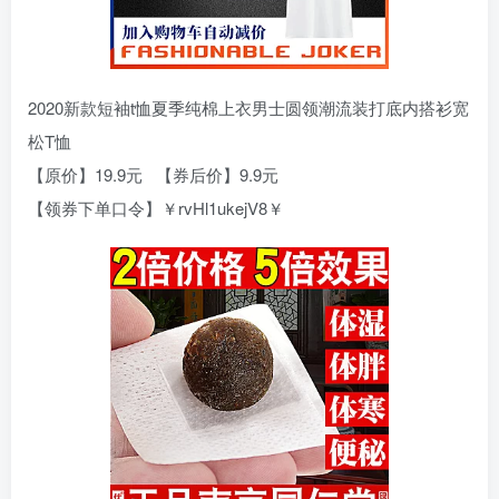
2020新款短袖t恤夏季纯棉上衣男士圆领潮流装打底内搭衫宽
松T恤
【原价】19.9元 【券后价】9.9元
【领券下单口令】￥rvHl1ukejV8￥