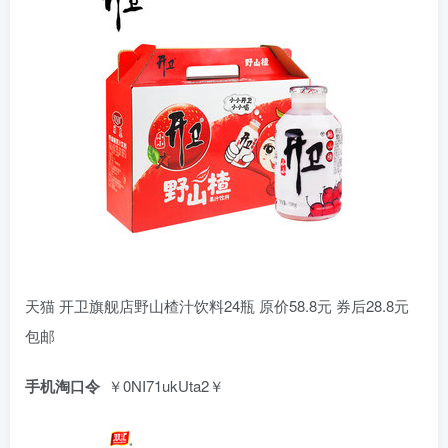
天猫 开卫旗舰店野山楂汁饮料24瓶 原价58.8元 券后28.8元
包邮
手机淘口令
￥0NI71ukUta2￥