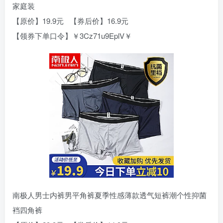
家庭装
【原价】19.9元 【券后价】16.9元
【领券下单口令】￥3Cz71u9EplV￥
南极人男士内裤男平角裤夏季性感薄款透气短裤潮个性抑菌
裆四角裤