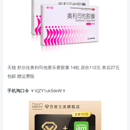
天猫 舒尔佳奥利司他赛乐赛胶囊 14粒 原价112元 券后27元
包邮 赠运费险
手机淘口令
￥VjZY1uk5deW￥