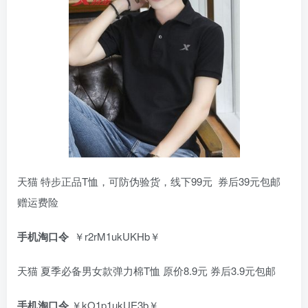
天猫 特步正品T恤，可防伪验货，线下99元 券后39元包邮
赠运费险
手机淘口令
￥r2rM1ukUKHb￥
天猫 夏季必备男女款弹力棉T恤 原价8.9元 券后3.9元包邮
手机淘口令
￥kO1p1ukUE3b￥