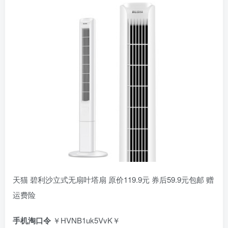
天猫 碧利沙立式无扇叶塔扇 原价119.9元 券后59.9元包邮 赠
运费险
手机淘口令
￥HVNB1uk5VvK￥