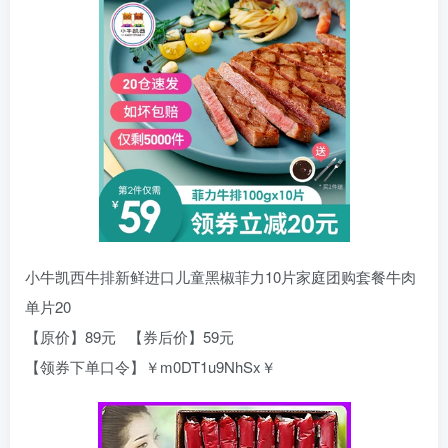
小牛凯西牛排新鲜进口儿童黑椒菲力10片家庭团购套餐牛肉
单片20
【原价】89元 【券后价】59元
【领券下单口令】￥m0DT1u9NhSx￥