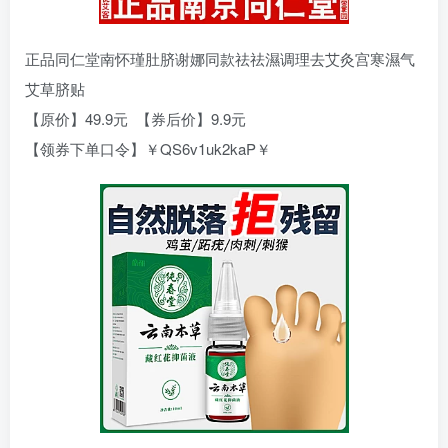
正品同仁堂南怀瑾肚脐谢娜同款祛祛濕调理去艾灸宫寒濕气
艾草脐贴
【原价】49.9元 【券后价】9.9元
【领券下单口令】￥QS6v1uk2kaP￥