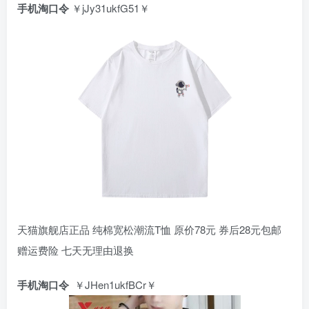
手机淘口令
￥jJy31ukfG51￥
天猫旗舰店正品 纯棉宽松潮流T恤 原价78元 券后28元包邮
赠运费险 七天无理由退换
手机淘口令
￥JHen1ukfBCr￥