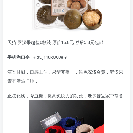
天猫 罗汉果超值6枚装 原价15.8元 券后5.8元包邮
手机淘口令
￥dQj11ukU60e￥
清香甘甜，口感上佳，果型完整！，汤色深浅金黄，罗汉果
素有清热润肺，
止咳化痰，降血糖，提高免疫力的功效，老少皆宜家中常备