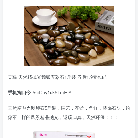
天猫 天然精抛光鹅卵五彩石1斤装 券后1.9元包邮
手机淘口令
￥qDpy1uk5TmR￥
天然精抛光鹅卵石5斤装，园艺，花盆，鱼缸，装饰石头，给
你不一样的风景精品抛光，返璞归真，天然环保！！！