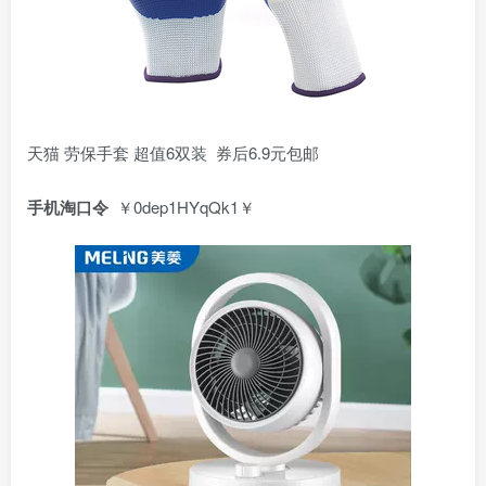
天猫 劳保手套 超值6双装 券后6.9元包邮
手机淘口令
￥0dep1HYqQk1￥