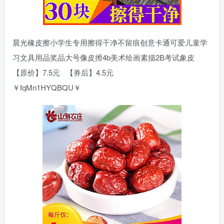
晨光橡皮擦小学生专用擦得干净不留痕创意卡通可爱儿童学
习文具用品奖品大号像皮攃4b美术绘画素描2B考试象皮
【原价】7.5元 【券后】4.5元
￥fqMn1HYQBQU￥