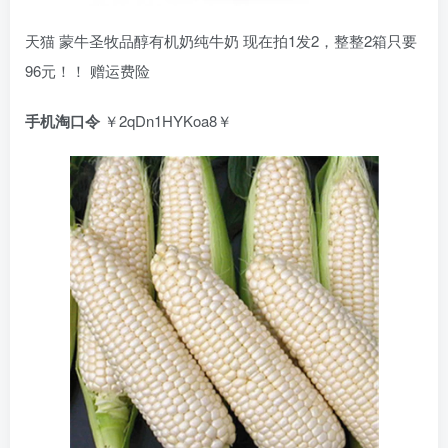
天猫 蒙牛圣牧品醇有机奶纯牛奶 现在拍1发2，整整2箱只要
96元！！ 赠运费险
手机淘口令
￥2qDn1HYKoa8￥