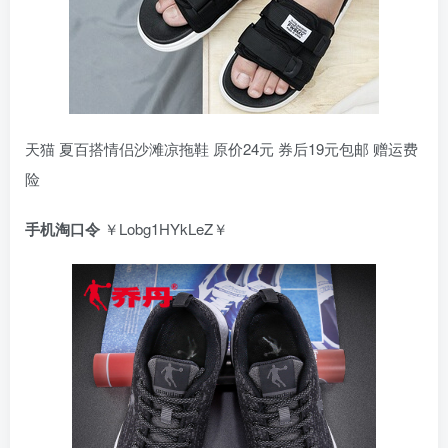
天猫 夏百搭情侣沙滩凉拖鞋 原价24元 券后19元包邮 赠运费
险
手机淘口令
￥Lobg1HYkLeZ￥