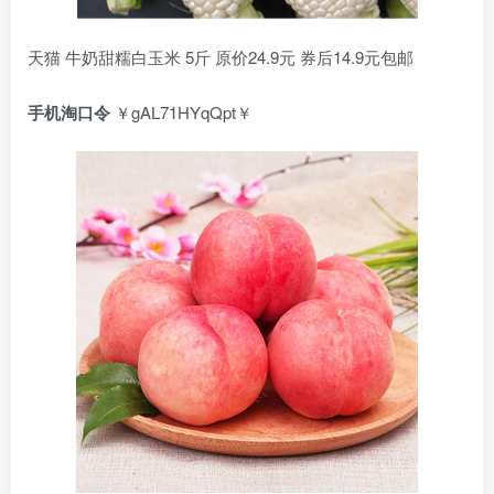
天猫 牛奶甜糯白玉米 5斤 原价24.9元 券后14.9元包邮
手机淘口令
￥gAL71HYqQpt￥