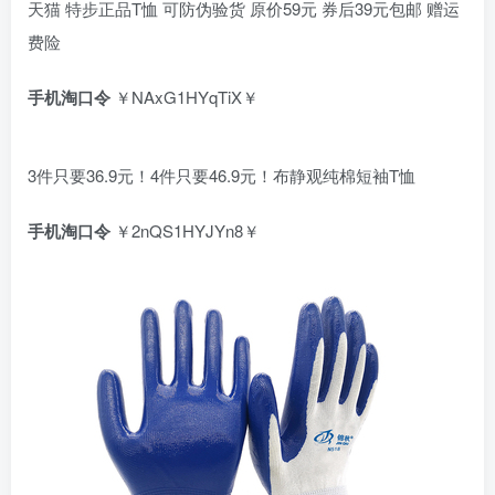
天猫 特步正品T恤 可防伪验货 原价59元 券后39元包邮 赠运
费险
手机淘口令
￥NAxG1HYqTiX￥
3件只要36.9元！4件只要46.9元！布静观纯棉短袖T恤
手机淘口令
￥2nQS1HYJYn8￥