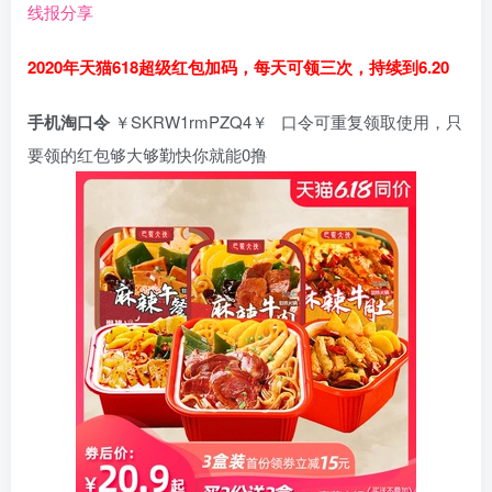
线报分享
2020年天猫618超级红包加码，每天可领三次，持续到6.20
手机淘口令
￥SKRW1rmPZQ4￥ 口令可重复领取使用，只
要领的红包够大够勤快你就能0撸