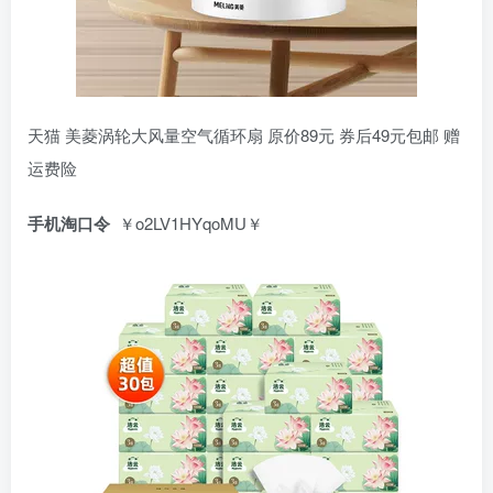
天猫 美菱涡轮大风量空气循环扇 原价89元 券后49元包邮 赠
运费险
手机淘口令
￥o2LV1HYqoMU￥