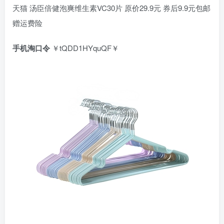
天猫 汤臣倍健泡爽维生素VC30片 原价29.9元 券后9.9元包邮
赠运费险
手机淘口令
￥tQDD1HYquQF￥