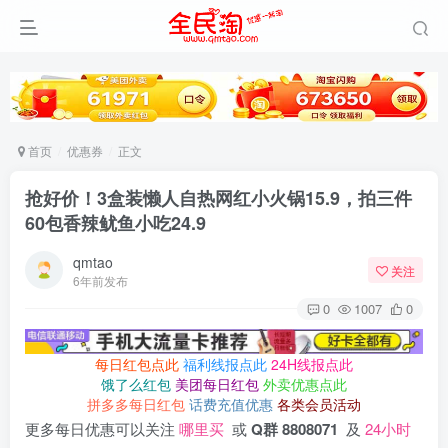
首页
优惠券
正文
抢好价！3盒装懒人自热网红小火锅15.9，拍三件
60包香辣鱿鱼小吃24.9
qmtao
关注
6年前发布
0
1007
0
每日红包点此
福利线报点此
24H线报点此
饿了么红包
美团每日红包
外卖优惠点此
拼多多每日红包
话费充值优惠
各类会员活动
更多每日优惠可以关注
哪里买
或
Q群 8808071
及
24小时