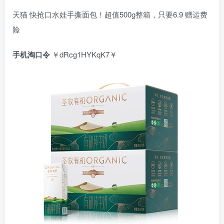
天猫 快抢口水娃手撕面包！超值500g整箱，只要6.9 赠运费
险
手机淘口令
￥dRcg1HYKqK7￥