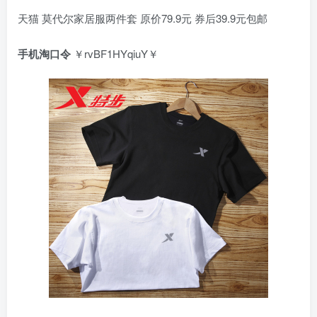
天猫 莫代尔家居服两件套 原价79.9元 券后39.9元包邮
手机淘口令
￥rvBF1HYqiuY￥