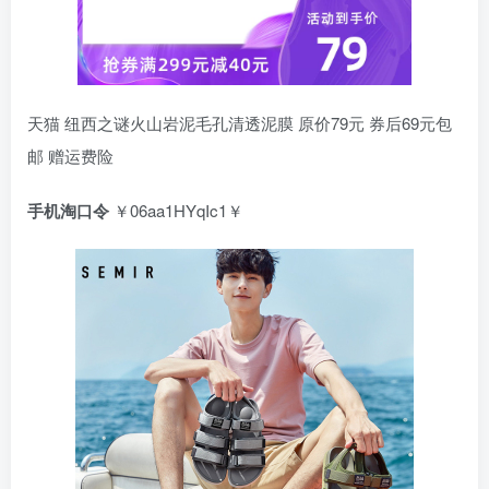
天猫 纽西之谜火山岩泥毛孔清透泥膜 原价79元 券后69元包
邮 赠运费险
手机淘口令
￥06aa1HYqIc1￥