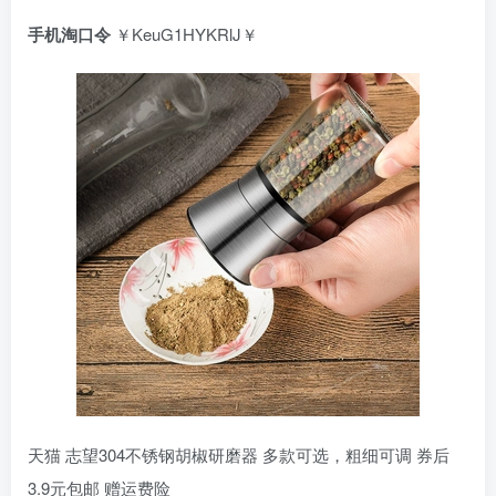
手机淘口令
￥KeuG1HYKRlJ￥
天猫 志望304不锈钢胡椒研磨器 多款可选，粗细可调 券后
3.9元包邮 赠运费险