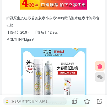
新疆原生态红枣若羌灰枣小灰枣500g煲汤泡水红枣休闲零食
包邮
【原价】20.9元 【券后】12.9元
￥DkTI1HYktga￥
0
欢迎您留下宝贵的见解！