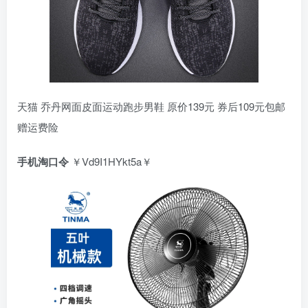
天猫 乔丹网面皮面运动跑步男鞋 原价139元 券后109元包邮
赠运费险
手机淘口令
￥Vd9I1HYkt5a￥