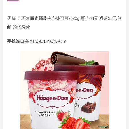
天猫 卜珂麦丽素桶装夹心纯可可-520g 原价68元 券后38元包
邮 赠运费险
手机淘口令
￥Lw9o1J1O4wG￥