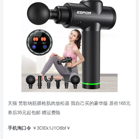
天猫 梵歌纳筋膜枪肌肉放松器 我自己买的豪华版 原价165元
券后35元起包邮 赠运费险
手机淘口令
￥3OEk1J1O6bf￥