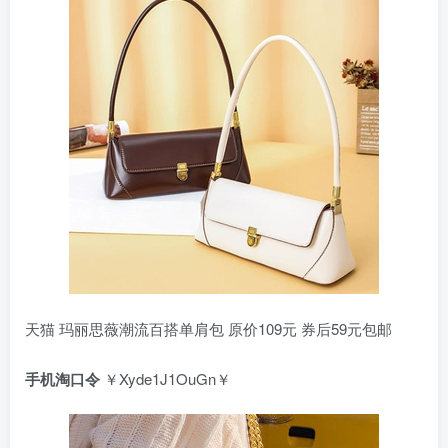
天猫 玛丽思薇潮流百搭单肩包 原价109元 券后59元包邮
手机淘口令
￥Xyde1J1OuGn￥