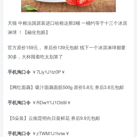
天猫 中粮法国原装进口哈根达斯2桶 一桶约等于十三个冰淇
淋球 ！【融化包赔】
官方原价159元， 券后价139元包邮 线下一个冰淇淋球都要
30多，大杯囤着吃太划算了
手机淘口令
￥7Liy1J1lz0P￥
【网红面藕】吸汁面藕面筋500g 原价5.8元 券后3.8元包邮
手机淘口令
￥RDwY1J1Ob9I￥
【5朵装】云南昆明向日葵鲜花 券后9.9元包邮
手机淘口令
￥zTWM1J1lvtw￥