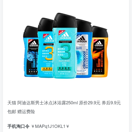
天猫 阿迪达斯男士冰点沐浴露250ml 原价29.9元 券后9.9元
包邮 赠运费险
手机淘口令
￥MAPq1J1OKL1￥