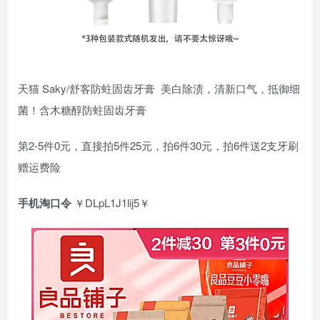
天猫 Saky/舒客防蛀固齿牙膏 美白除渍，清新口气，抵御细
菌！含木糖醇防蛀固齿牙膏
第2-5件0元，直接拍5件25元，拍6件30元，拍6件送2支牙刷
赠运费险
手机淘口令
￥DLpL1J1lij5￥