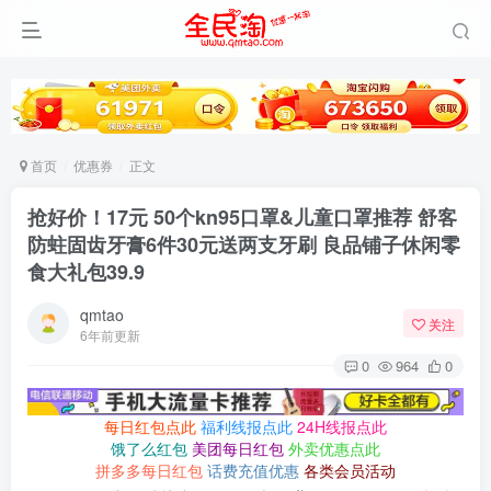
首页
优惠券
正文
抢好价！17元 50个kn95口罩&儿童口罩推荐 舒客
防蛀固齿牙膏6件30元送两支牙刷 良品铺子休闲零
食大礼包39.9
qmtao
关注
6年前更新
0
964
0
每日红包点此
福利线报点此
24H线报点此
饿了么红包
美团每日红包
外卖优惠点此
拼多多每日红包
话费充值优惠
各类会员活动