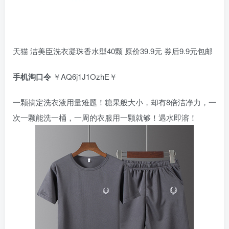
天猫 洁美臣洗衣凝珠香水型40颗 原价39.9元 券后9.9元包邮
手机淘口令
￥AQ6j1J1OzhE￥
一颗搞定洗衣液用量难题！糖果般大小，却有8倍洁净力，一
次一颗能洗一桶，一周的衣服用一颗就够！遇水即溶！