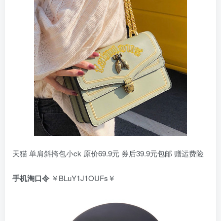
天猫 单肩斜挎包小ck 原价69.9元 券后39.9元包邮 赠运费险
手机淘口令
￥BLuY1J1OUFs￥