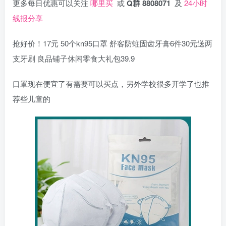
更多每日优惠可以关注
哪里买
或
Q群 8808071
及
24小时
线报分享
抢好价！17元 50个kn95口罩 舒客防蛀固齿牙膏6件30元送两
支牙刷 良品铺子休闲零食大礼包39.9
口罩现在便宜了有需要可以买点，另外学校很多开学了也推
荐些儿童的