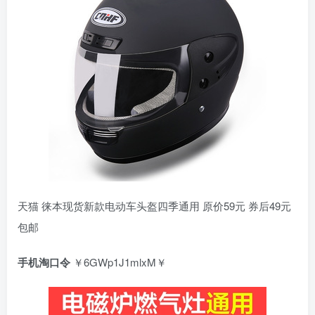
天猫 徕本现货新款电动车头盔四季通用 原价59元 券后49元
包邮
手机淘口令
￥6GWp1J1mlxM￥