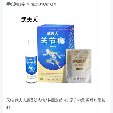
手机淘口令
￥7Ipx1J1OmiQ￥
天猫 武夫人麝香祛痛喷剂+固定贴3贴 原价69元 券后19元包
邮