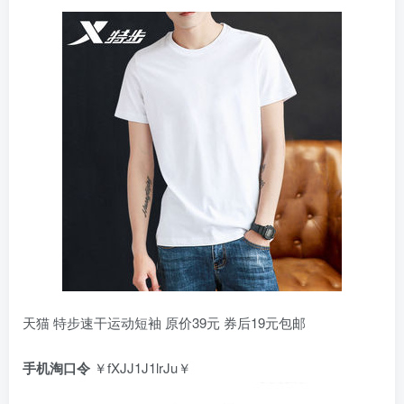
天猫 特步速干运动短袖 原价39元 券后19元包邮
手机淘口令
￥fXJJ1J1lrJu￥