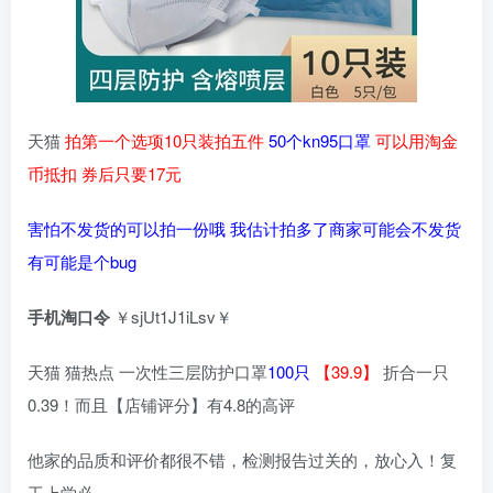
天猫
拍第一个选项10只装拍五件
50个kn95口罩
可以用淘金
币抵扣 券后只要17元
害怕不发货的可以拍一份哦 我估计拍多了商家可能会不发货
有可能是个bug
手机淘口令
￥sjUt1J1iLsv￥
天猫 猫热点 一次性三层防护口罩
100只
【39.9】
折合一只
0.39！而且【店铺评分】有4.8的高评
他家的品质和评价都很不错，检测报告过关的，放心入！复
工上学必