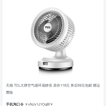
天猫 TCL大牌空气循环扇静音 原价119元 券后59元包邮 赠运
费险
手机淘口令
￥vNJv1J1Oq8f￥