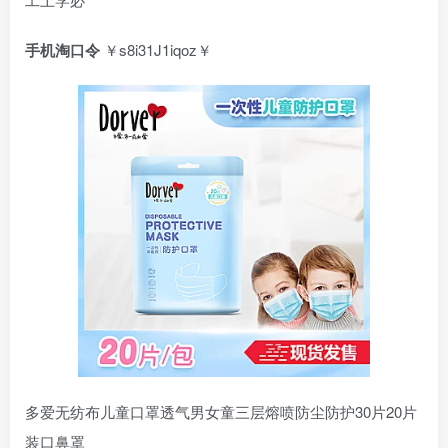
手机淘口令
￥s8i31J1iqoz￥
多爱无纺布儿童口罩透气男女童三层熔喷防尘防护30片20片
装口鼻罩