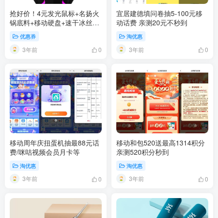
抢好价！4元发光鼠标+名扬火
宜居建德填问卷抽5-100元移
锅底料+移动硬盘+速干冰丝短
动话费 亲测20元不秒到
袖+悦鲜活鲜牛奶
优惠券
淘优惠
3年前
3年前
0
0
移动周年庆扭蛋机抽最88元话
移动和包520送最高1314积分
费/咪咕视频会员月卡等
亲测520积分秒到
淘优惠
淘优惠
3年前
3年前
0
0