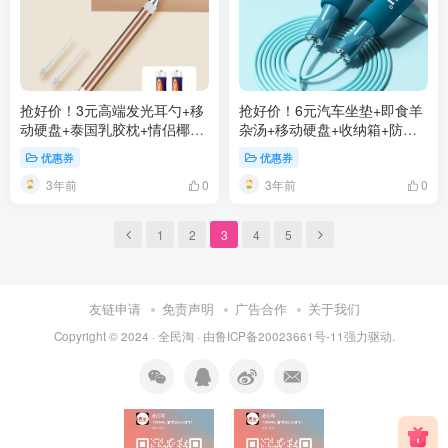
抢好价！3元高端发光耳勺+移
抢好价！6元汽车坐垫+即食羊
动硬盘+泰国乳胶枕+情侣椰子
杂汤+移动硬盘+收纳箱+防噪
鞋+美式篮球短裤
耳塞+蒙牛中老年奶粉
优惠券
优惠券
3年前
3年前
0
0
1
2
3
4
5
友链申请
免责声明
广告合作
关于我们
Copyright © 2024 ·
全民淘
· 由
鲁ICP备20023661号-11
强力驱动.