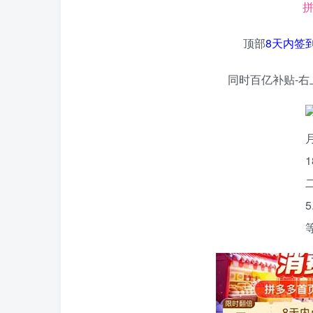
拼
顶部
8天内签
同时百亿补贴-右