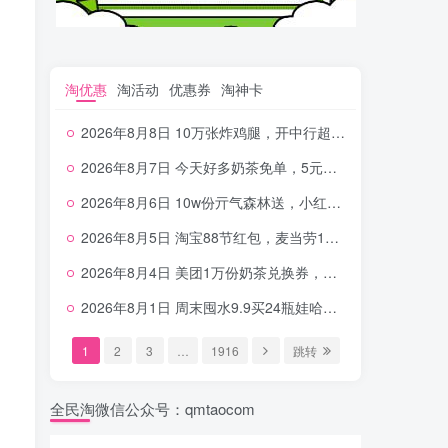
淘优惠
淘活动
优惠券
淘神卡
2026年8月8日 10万张炸鸡腿，开中行超给利，美团奶茶0.01，加油券，千问1.8~18.8体验金等
2026年8月7日 今天好多奶茶免单，5元农行省钱卡，京东抢0.01沪上，邮储5.88元等
2026年8月6日 10w份亓气森林送，小红书12元无门槛，中行电费30-10，0元柠檬水+0撸汉堡等
2026年8月5日 淘宝88节红包，麦当劳150万份柠檬水，三万份瑞幸免单，霸王9万份0.01券等
2026年8月4日 美团1万份奶茶兑换券，农行5E卡，中行支付超给利，美团领18个冰激凌，小米每天领2-6元等等
2026年8月1日 周末囤水9.9买24瓶娃哈哈，建行100元京东券，移动5元话费，麦当劳甜筒，交行立减金等
1
2
3
…
1916
跳转
全民淘微信公众号：qmtaocom