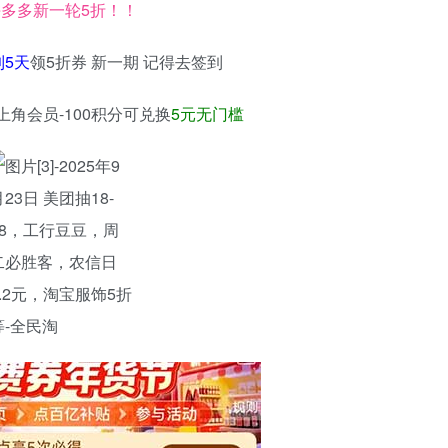
多多新一轮5折！！
到5天
领5折券 新一期 记得去签到
上角会员-100积分可兑换
5元无门槛