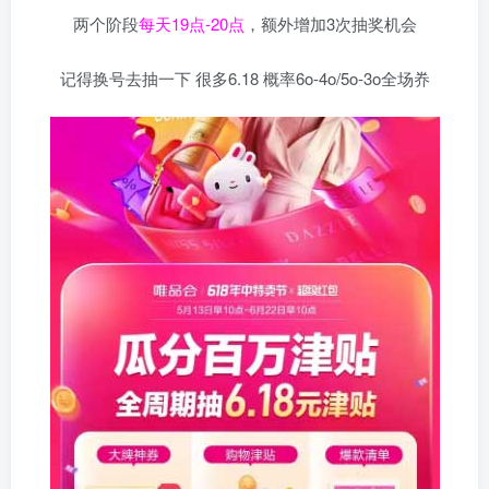
两个阶段
每天19点-20点
，额外增加3次抽奖机会
记得换号去抽一下 很多6.18 概率6o-4o/5o-3o全场奍