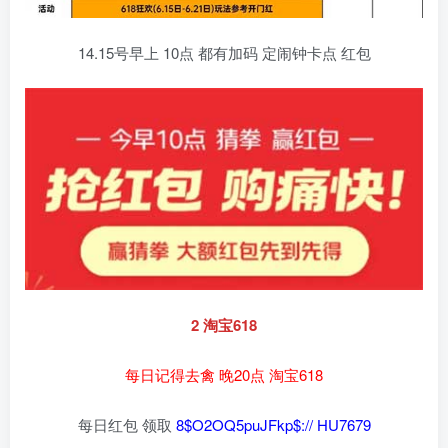
14.15号早上 10点 都有加码 定闹钟卡点 红包
2 淘宝618
每日记得去禽 晚20点 淘宝618
每日红包 领取
8$O2OQ5puJFkp$:// HU7679