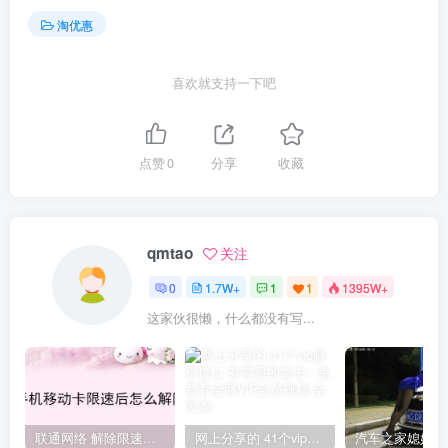
淘优惠
喜欢就支持一下吧
点赞
0
分享
收藏
qmtao
关注
0
1.7W+
1
1
1395W+
这家伙很懒，什么都没有写...
联通网络 解除限速方法参考！畅享、畅玩、老白干等及其它地区自测了
网上分享的 41个vip解析接口 有需要的拿去~ 免费看全网VIP会员视频