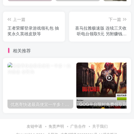
上一篇
下一篇
王者荣耀登录游戏领礼包 抽
喜马拉雅极速版 连续三天收
奖永久英雄皮肤等
听电台领取5元 另附赚钱小
方法
相关推荐
优惠寄快递最高便宜一半多！白鸽惠递
G
友链申请
免责声明
广告合作
关于我们