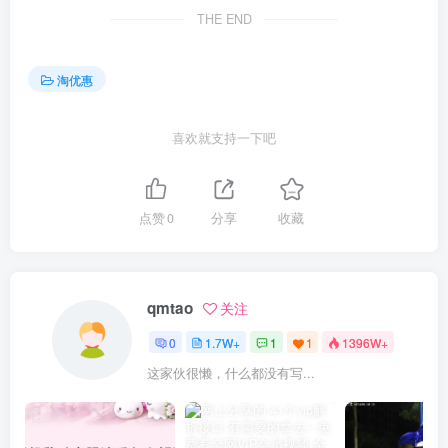
THE END
淘优惠
喜欢就支持一下吧
点赞
0
分享
收藏
qmtao
关注
0
1.7W+
1
1
1396W+
这家伙很懒，什么都没有写...