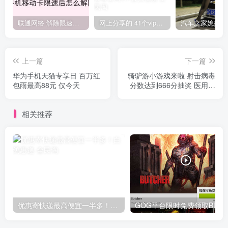
联通网络 解除限速方法参考！畅享、畅玩、老白干等及其它地区自测了
网上分享的 41个vip解析接口 有需要的拿去~ 免费看全网VIP会员视频
上一篇
下一篇
华为手机天猫专享日 百万红
骑驴游小游戏来啦 射击病毒
包雨最高88元 仅今天
分数达到666分抽奖 医用消
毒酒精喷雾100ml*50份
相关推荐
优惠寄快递最高便宜一半多！白鸽惠递
G