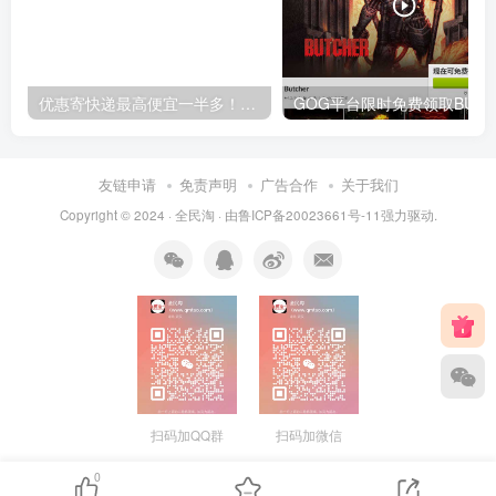
优惠寄快递最高便宜一半多！白鸽惠递
G
友链申请
免责声明
广告合作
关于我们
Copyright © 2024 ·
全民淘
· 由
鲁ICP备20023661号-11
强力驱动.
扫码加QQ群
扫码加微信
0