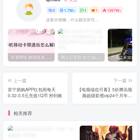
0
1.7W+
1
1
1397W+
这家伙很懒，什么都没有写...
联通网络 解除限速方法参考！畅享、畅玩、老白干等及其它地区自测了
网上分享的 41个vip解析接口 有需要的拿去~ 免费看全网VIP会员视频
上一篇
下一篇
苏宁易购APP红包雨每天
【电视端也可看】5折腾讯视
0.32-0.5元充值1Q币 秒到账
频超级影视vip24个月年费
云视听极光TV会员双年卡
相关推荐