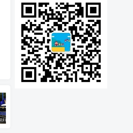
汽车之家媳妇当车模，四年大汇总，500多张媳妇图
优惠寄快递最高便宜一半多！白鸽惠递
GOG平台限时免费领取BUTCHER（屠夫）