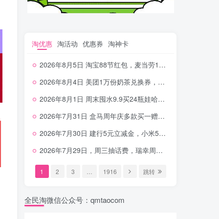
淘优惠
淘活动
优惠券
淘神卡
2026年8月5日 淘宝88节红包，麦当劳150万份柠檬水，三万份瑞幸免单，霸王9万份0.01券等
2026年8月4日 美团1万份奶茶兑换券，农行5E卡，中行支付超给利，美团领18个冰激凌，小米每天领2-6元等等
2026年8月1日 周末囤水9.9买24瓶娃哈哈，建行100元京东券，移动5元话费，麦当劳甜筒，交行立减金等
2026年7月31日 盒马周年庆多款买一赠一，饿了么拆红包，建行30立减金，农行领10元刷卡金等
2026年7月30日 建行5元立减金，小米5元，抢2500份爷爷不泡茶，闪购20-20，3元吃瑞幸咖啡等
2026年7月29日，周三抽话费，瑞幸周三免单，4.9元瑞幸咖啡，蜜雪兑换券，工行5元立减金等
1
2
3
…
1916
跳转
全民淘微信公众号：qmtaocom