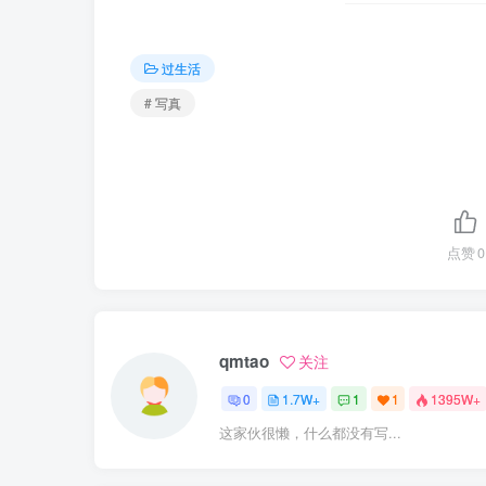
过生活
# 写真
点赞
0
qmtao
关注
0
1.7W+
1
1
1395W+
这家伙很懒，什么都没有写...