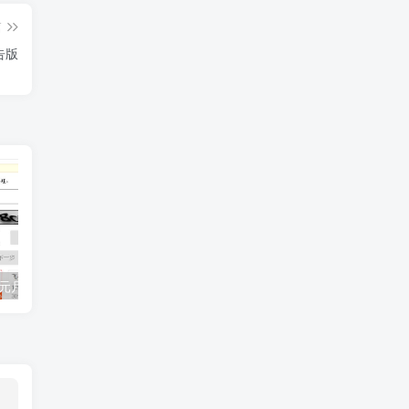
篇
告版
强制修改移动8元月租飞享套餐，中国移动办理8元月租飞享套餐方法，自助秒开通
肯德基KFC注册WOW账号异常被禁止注册解决方法