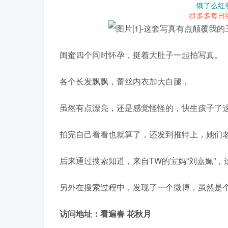
饿了么红
拼多多每日
闺蜜四个同时怀孕，挺着大肚子一起拍写真。
各个长发飘飘，蕾丝内衣加大白腿，
虽然有点漂亮，还是感觉怪怪的，快生孩子了这
拍完自己看看也就算了，还发到推特上，她们
后来通过搜索知道，来自TW的宝妈“
刘嘉姵
”
另外在搜索过程中，发现了一个微博，虽然是
访问地址：
看遍春 花秋月