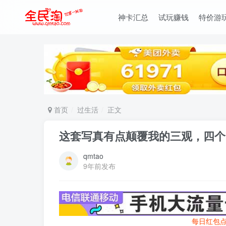
神卡汇总
试玩赚钱
特价游
首页
过生活
正文
这套写真有点颠覆我的三观，四个
qmtao
9年前发布
每日红包