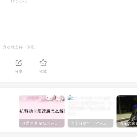
THE END
喜欢就支持一下吧
分享
收藏
联通网络 解除限速方法参考！畅享、畅玩、老白干等及其它地区自测了
网上分享的 41个vip解析接口 有需要的拿去~ 免费看全网VIP会员视频