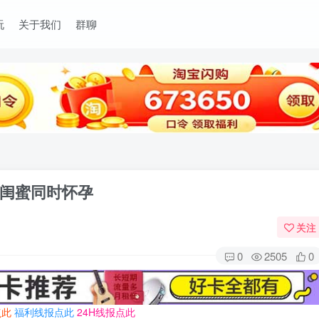
玩
关于我们
群聊
闺蜜同时怀孕
关注
0
2505
0
点此
福利线报点此
24H线报点此