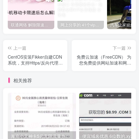
联通网络 解除限速方法参考！畅享、畅玩、老白干等及其它地区自测了
网上分享的 41个vip解析接口 有需要的拿去~ 免费看全网VIP会员视频
上一篇
下一篇
CentOS安装Fikker自建CDN
免费云加速（FreeCDN） 为
系统，支持Https/反向代理/
您免费提供网站加速和网站
防CC攻击
防御（DDOS、CC攻击）不
限流香港免费cdn
相关推荐
海南小天神卡5元无限流量办理的方法，5元流量不限量自行车来了
便宜域名优惠 6位数的.xyz