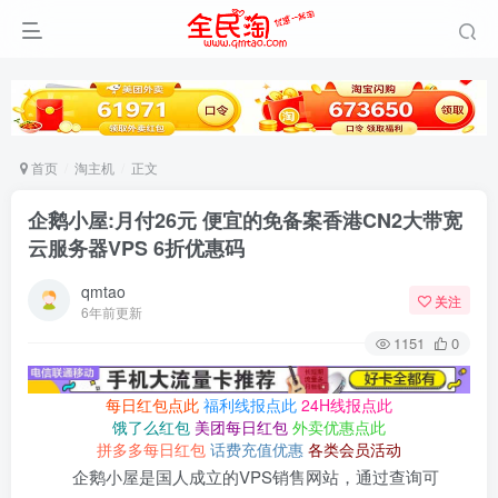
首页
淘主机
正文
企鹅小屋:月付26元 便宜的免备案香港CN2大带宽
云服务器VPS 6折优惠码
qmtao
关注
6年前更新
1151
0
每日红包点此
福利线报点此
24H线报点此
饿了么红包
美团每日红包
外卖优惠点此
拼多多每日红包
话费充值优惠
各类会员活动
企鹅小屋是国人成立的VPS销售网站，通过查询可