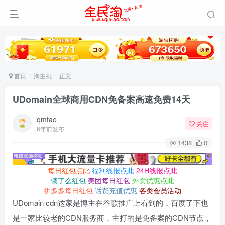
首页
淘主机
正文
UDomain全球商用CDN免备案高速免费14天
qmtao
关注
6年前发布
1438
0
每日红包点此
福利线报点此
24H线报点此
饿了么红包
美团每日红包
外卖优惠点此
拼多多每日红包
话费充值优惠
各类会员活动
UDomain cdn这家是博主在谷歌推广上看到的，百度了下也
是一家比较老的CDN服务商，主打的是免备案的CDN节点，