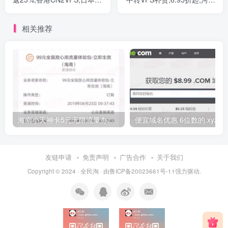
银VPS,新加坡CN2VPS,美国
联通/河南移动/辽宁联通/上
高防VPS
海联通26.9元/月起
相关推荐
海南小天神卡5元无限流量办理的方法，5元流量不限量自行车来了
便宜域名优惠 6位数的.xyz
友链申请
免责声明
广告合作
关于我们
Copyright © 2024 ·
全民淘
· 由
鲁ICP备20023661号-11
强力驱动.