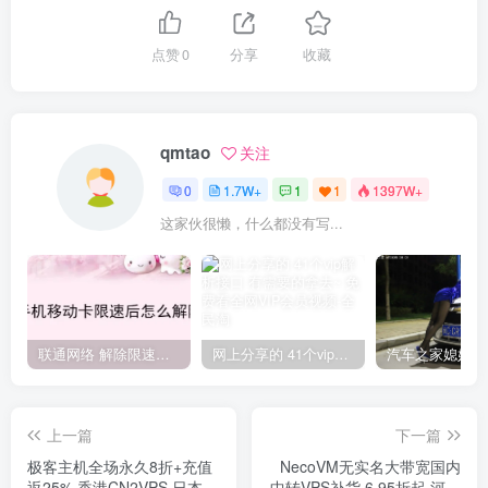
点赞
0
分享
收藏
qmtao
关注
0
1.7W+
1
1
1397W+
这家伙很懒，什么都没有写...
联通网络 解除限速方法参考！畅享、畅玩、老白干等及其它地区自测了
网上分享的 41个vip解析接口 有需要的拿去~ 免费看全网VIP会员视频
上一篇
下一篇
极客主机全场永久8折+充值
NecoVM无实名大带宽国内
返25%,香港CN2VPS,日本软
中转VPS补货,6.95折起,河南