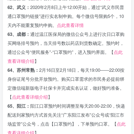
62、武义：
2020年2月8日上午12:00开始，通过“武义市民普
通口罩预约链接”进行实名制申购。每个微信号限购5个，10
天内不能重复预约申购。
点此查看详情
63、成都：
通过温江医保局的微信公众号上进行次日口罩购
买网络排号预约，当天排号数以药店到货数确定。预约时，
通过公众号“便民服务”-“口罩预约”，进入预约界面。【
点此
查看详细介绍
】
64、苏州常熟：
2月16日至2月18日，每天19:00——22:00按
身份证尾号分批开放预约。购买口罩需求的市民务必提前绑
定微信端新版电子社保卡并完成实名认证，做好预约准备。
【
点此查看详细介绍
】
65、阳江：
阳江口罩预约时间调整至每天20:00-22:00，快递
配送到家预约方式首先关注“广东阳江发布”公众号或“阳江市
场监管”公众号，点击【口罩预约】，下单预约口罩。【
点此
查看详细介绍
】