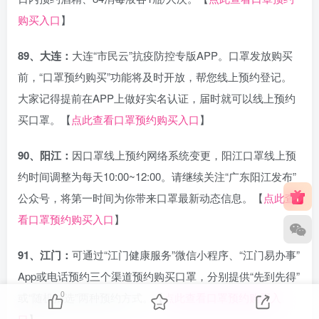
购买入口
】
89、大连：
大连“市民云”抗疫防控专版APP。口罩发放购买
前，“口罩预约购买”功能将及时开放，帮您线上预约登记。
大家记得提前在APP上做好实名认证，届时就可以线上预约
买口罩。【
点此查看口罩预约购买入口
】
90、阳江：
因口罩线上预约网络系统变更，阳江口罩线上预
约时间调整为每天10:00~12:00。请继续关注“广东阳江发布”
公众号，将第一时间为你带来口罩最新动态信息。【
点此查
看口罩预约购买入口
】
91、江门：
可通过“江门健康服务”微信小程序、“江门易办事”
App或电话预约三个渠道预约购买口罩，分别提供“先到先得”
0
或“随机抽选”两种预约方式。【
点此查看口罩预约购买入
口
】