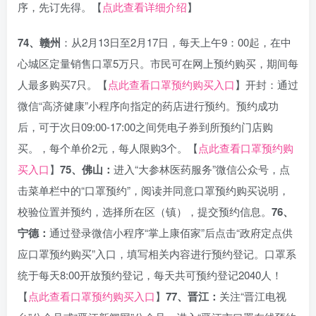
序，先订先得。【
点此查看详细介绍
】
74、赣州
：从2月13日至2月17日，每天上午9：00起，在中
心城区定量销售口罩5万只。市民可在网上预约购买，期间每
人最多购买7只。【
点此查看口罩预约购买入口
】开封：通过
微信“高济健康”小程序向指定的药店进行预约。预约成功
后，可于次日09:00-17:00之间凭电子券到所预约门店购
买。，每个单价2元，每人限购3个。【
点此查看口罩预约购
买入口
】
75、佛山：
进入“大参林医药服务”微信公众号，点
击菜单栏中的“口罩预约”，阅读并同意口罩预约购买说明，
校验位置并预约，选择所在区（镇），提交预约信息。
76、
宁德：
通过登录微信小程序“掌上康佰家”后点击“政府定点供
应口罩预约购买”入口，填写相关内容进行预约登记。口罩系
统于每天8:00开放预约登记，每天共可预约登记2040人！
【
点此查看口罩预约购买入口
】
77、晋江：
关注“晋江电视