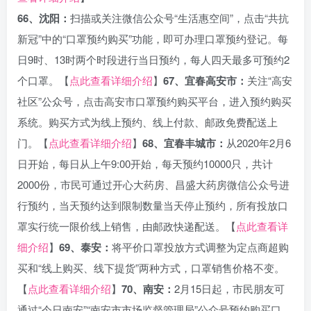
66、沈阳：
扫描或关注微信公众号“生活惠空间”，点击“共抗
新冠”中的“口罩预约购买”功能，即可办理口罩预约登记。每
日9时、13时两个时段进行当日预约，每人四天最多可预约2
个口罩。【
点此查看详细介绍
】
67、宜春高安市：
关注“高安
社区”公众号，点击高安市口罩预约购买平台，进入预约购买
系统。购买方式为线上预约、线上付款、邮政免费配送上
门。【
点此查看详细介绍
】
68、宜春丰城市：
从2020年2月6
日开始，每日从上午9:00开始，每天预约10000只，共计
2000份，市民可通过开心大药房、昌盛大药房微信公众号进
行预约，当天预约达到限制数量当天停止预约，所有投放口
罩实行统一限价线上销售，由邮政快递配送。【
点此查看详
细介绍
】
69、泰安：
将平价口罩投放方式调整为定点商超购
买和“线上购买、线下提货”两种方式，口罩销售价格不变。
【
点此查看详细介绍
】
70、南安：
2月15日起，市民朋友可
通过“今日南安”“南安市市场监督管理局”公众号预约购买口