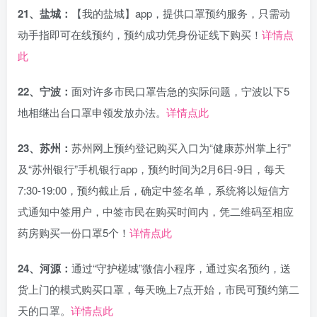
21、盐城：
【我的盐城】app，提供口罩预约服务，只需动
动手指即可在线预约，预约成功凭身份证线下购买！
详情点
此
22、宁波：
面对许多市民口罩告急的实际问题，宁波以下5
地相继出台口罩申领发放办法。
详情点此
23、苏州：
苏州网上预约登记购买入口为“健康苏州掌上行”
及“苏州银行”手机银行app，预约时间为2月6日-9日，每天
7:30-19:00，预约截止后，确定中签名单，系统将以短信方
式通知中签用户，中签市民在购买时间内，凭二维码至相应
药房购买一份口罩5个！
详情点此
24、河源：
通过“守护槎城”微信小程序，通过实名预约，送
货上门的模式购买口罩，每天晚上7点开始，市民可预约第二
天的口罩。
详情点此