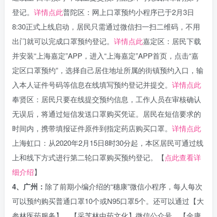
登记。
详情点此
普陀区：网上口罩预约小程序已于2月3日
8:30正式上线启动，居民只需通过微信扫一扫二维码，不用
出门就可以完成口罩预约登记。
详情点此
嘉定区：居民下载
并安装“上海嘉定”APP，进入“上海嘉定”APP首页，点击“嘉
定区口罩预约”，选择自己居住地址所属的街镇预约入口，输
入本人证件号码等信息在线填写预约登记并提交。
详情点此
奉贤区：居民只要在线提交预约信息，工作人员在审核确认
无误后，将通过短信发送口罩购买凭证。居民在短信要求的
时间内，携带填报证件原件到指定药店购买口罩。
详情点此
上海虹口：从2020年2月15日8时30分起，本区居民可通过线
上和线下方式进行第二轮口罩购买预约登记。【
点此查看详
细介绍
】
4、广州：
除了前期小编介绍的“穗康”微信小程序，每人每次
可以预约购买普通口罩10个或N95口罩5个。还可以通过【大
参林医药服务】、【采芝林中药文化】微信公众号、【金康