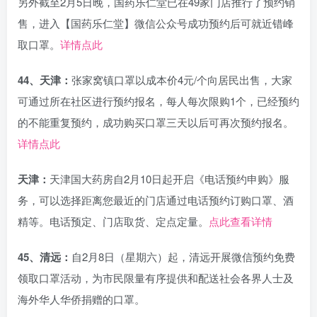
另外截至2月5日晚，国药乐仁堂已在49家门店推行了预约销
售，进入【国药乐仁堂】微信公众号成功预约后可就近错峰
取口罩。
详情点此
44、天津：
张家窝镇口罩以成本价4元/个向居民出售，大家
可通过所在社区进行预约报名，每人每次限购1个，已经预约
的不能重复预约，成功购买口罩三天以后可再次预约报名。
详情点此
天津：
天津国大药房自2月10日起开启《电话预约申购》服
务，可以选择距离您最近的门店通过电话预约订购口罩、酒
精等。电话预定、门店取货、定点定量。
点此查看详情
45、清远：
自2月8日（星期六）起，清远开展微信预约免费
领取口罩活动，为市民限量有序提供和配送社会各界人士及
海外华人华侨捐赠的口罩。