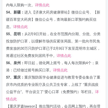
内每人限购一次。
详情点此
54、新疆：
进入【济康大药房健康驿站】微信公众号、【新
疆百草堂大药房】微信公众号，查询最新口罩预约购买信
息。
详情点此
55、昆明：
从2月9日开始，在全市范围内分期、分批、分类
投放防护口罩，以缓解市场供应紧张局面。第一批向市民免
费发放的30万只防护口罩已于2月9日下发至昆明市主城区，
将通过社区免费发到居民手中。
详情点此
56、泉州：
即日起，德化网上摇号，每人每次限购4个；泉
港：已经做过摇号购买口罩。
详情点此
57、重庆：
重庆预防医学会健康促进与教育专委会集合了重
庆市内优质的专业医疗及公共卫生专家，上线了 “重庆战疫
公益平台”。平台设立了“爱心口罩（免费预约）等栏目。
详
情点此
【重庆罗森lawson】推出预约活动，会员网上预约，再合理