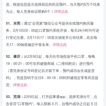
息，根据信息提示选择就近的药店预约，当天预约5万个结束
为止。每人凭身份证限购5个！
详情点此
51、东莞：
通过“企莞家”微信公众号提供在线预约购买服
务。2月10日9：00起口罩预约系统开放，每天24小时均可进
行登记注册。2月11日17：00首次抽签并公布结果，此后每
天17：00抽签确定中签名单。
详情点此
52、肇庆：
从2月9日起，每天向市场投放平价口罩，每晚
19：00-21：00可在邦健微商城（二维码附后）进行预约
（需凭身份证号码登记后才能下单，预约成功会生成提货
码），凭提货码于次日9：00-18：00到邦健指定零售药店提
货
。详情点此
53、芜湖：
2月9日起，打开皖事通app，选择芜湖分厅，点
击首页“口罩预约”。每人限购 3 只，自预约成功之日起 5 日