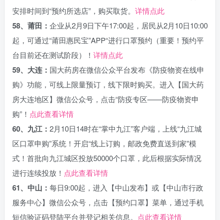
安排时间到“预约所选店”，购买取货。
详情点此
58、莆田：
企业从2月9日下午17:00起，居民从2月10日10:00
起，可通过“莆田惠民宝”APP“进行口罩预约（重要！预约平
台目前还在测试阶段）！
详情点此
59、大连：
国大药房在微信公众平台发布《防疫物资在线申
购》功能，可线上限量预订，线下限时购买。进入【国大药
房大连地区】微信公众号，点击“防疫专区——防疫物资申
购”！
点此查看详情
60、九江：
2月10日14时在“掌中九江”客户端，上线“九江城
区口罩申购”系统！开启“线上订购，邮政免费直送到家”模
式！首批向九江城区投放50000个口罩，此后根据实际情况
进行连续投放！
点此查看详情
61、中山：
每日9:00起，进入【中山发布】或【中山市行政
服务中心】微信公众号，点击【预约口罩】菜单，通过手机
短信验证码登陆平台并登记相关信息。
点此查看详情