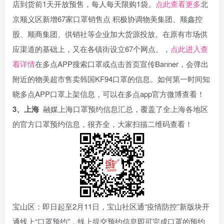
店到货前1天开放预售，每人每天限购1袋。
点此查看更多
北
京顺义区新增67家口罩销售点 积极协调物美集团、顺鑫控
股、顺商集团、供销社等企业加大货源投放。在原有市场供
应渠道的基础上，又在各镇街设立67个网点。，
点此进入查
看详情
在多点APP搜索口罩或点击首页宣传Banner，会弹出
附近的物美超市售卖韩国KF94口罩的信息。如何第一时间知
晓多点APP口罩上架信息，可以在多点app官方微博查看！
3、上海
融媒上海口罩预约信息汇总，覆盖了全上海各地区
的官方口罩预约信息，很齐全，大家扫描二维码查看！
宝山区：即日起至2月11日，宝山社区通“疫情防控”新版块开
通线上“口罩预约”，线上提交预约信息即可完成口罩的预约