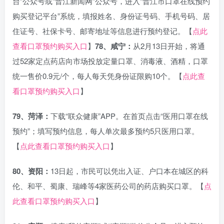
台”公众号或“晋江新闻网”公众号，进入“晋江市口罩在线预约
购买登记平台”系统，填报姓名、身份证号码、手机号码、居
住证号、社保卡号、邮寄地址等信息进行预约登记。【
点此
查看口罩预约购买入口
】
78、咸宁：
从2月13日开始，将通
过52家定点药店向市场投放定量口罩、消毒液、酒精，口罩
统一售价0.9元/个，每人每天凭身份证限购10个。【
点此查
看口罩预约购买入口
】
79、菏泽：
下载“联众健康”APP。在首页点击“医用口罩在线
预约”；填写预约信息，每人单次最多预约5只医用口罩。
【
点此查看口罩预约购买入口
】
80、资阳：
13日起，市民可以凭出入证、户口本在城区的科
伦、和平、蜀康、瑞峰等4家医药公司的药店购买口罩。【
点
此查看口罩预约购买入口
】