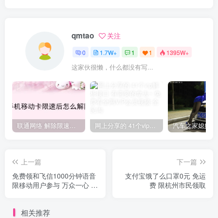
qmtao
关注
0
1.7W+
1
1
1395W+
这家伙很懒，什么都没有写...
联通网络 解除限速方法参考！畅享、畅玩、老白干等及其它地区自测了
网上分享的 41个vip解析接口 有需要的拿去~ 免费看全网VIP会员视频
上一篇
下一篇
免费领和飞信1000分钟语音
支付宝饿了么口罩0元 免运
限移动用户参与 万众一心 战
费 限杭州市民领取
胜疫情
相关推荐