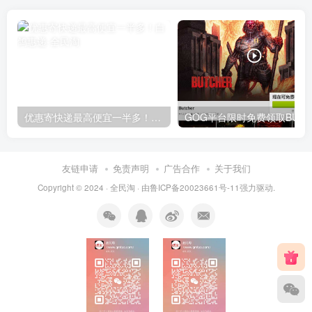
优惠寄快递最高便宜一半多！白鸽惠递
G
友链申请
免责声明
广告合作
关于我们
Copyright © 2024 ·
全民淘
· 由
鲁ICP备20023661号-11
强力驱动.