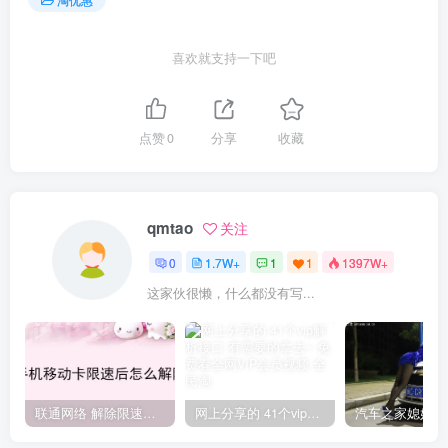
喜欢就支持一下吧
点赞
0
分享
收藏
qmtao
关注
0
1.7W+
1
1
1397W+
这家伙很懒，什么都没有写...
联通网络 解除限速方法参考！畅享、畅玩、老白干等及其它地区自测了
网上分享的 41个vip解析接口 有需要的拿去~ 免费看全网VIP会员视频