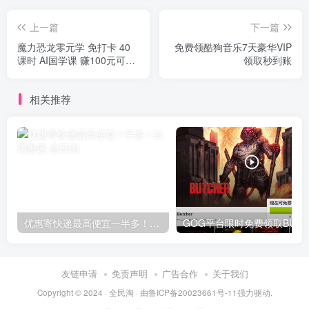
上一篇
下一篇
魔力恐龙零元学 免打卡 40
免费领酷狗音乐7天豪华VIP
课时 AI国学课 赚100元可直
领取秒到账
接提现到微信钱包
相关推荐
优惠寄快递最高便宜一半多！白鸽惠递
G
友链申请
免责声明
广告合作
关于我们
Copyright © 2024 ·
全民淘
· 由
鲁ICP备20023661号-11
强力驱动.